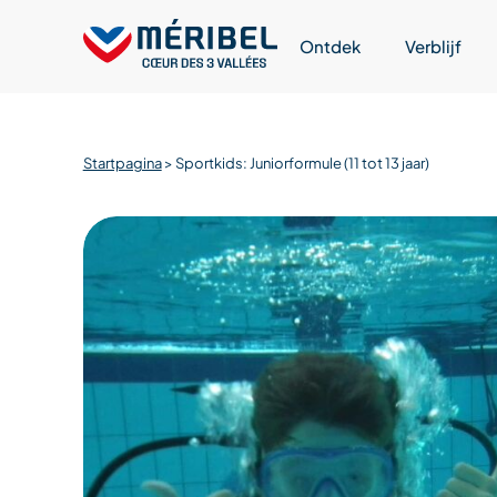
Skip
to
Ontdek
Verblijf
content
Startpagina
>
Sportkids: Juniorformule (11 tot 13 jaar)