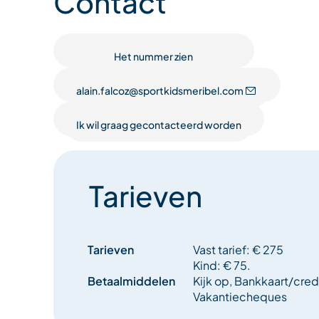
Contact
Een groot aantal proeven en uitdagingen geduren
“Junior Supreme” te behalen bij de laatste prijsuit
Het nummer zien
alain.falcoz@sportkidsmeribel.com
Junioren” programma
Ik wil graag gecontacteerd worden
Maandag:
RDV om 9 uur voor het toeristenbureau van Méribe
Tarieven
Verbetering en mountainbiketocht onder begelei
staatsgediplomeerde instructeur van de M.C.F. 
initiatie aan bod komen: evenwicht, remmen, traj
Tarieven
Vast tarief: € 275
breng een rugzak mee met boterhammen, water, pe
Kind: € 75.
Betaalmiddelen
Kijk op, Bankkaart/cred
Vakantiecheques
Middag: Initiaties: boogschieten op een schietbaa
test van de FFTA (onder toezicht van een staatsg