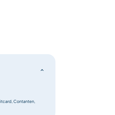
de de hele week om de titel
reiking op vrijdag.
l.
ding van een
Onderwerpen die tijdens de
ect, overbrenging. Picknick:
t, bril, mackintosh,…
itcard, Contanten,
n met een initiatie en een
ediplomeerde instructeur),