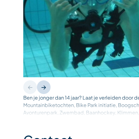
Ben je jonger dan 14 jaar? Laat je verleiden door d
Mountainbiketochten, Bike Park initiatie, Boogsc
Avonturenpark, Zwembad, Baanhockey, Klimmen, D
zijn en nooit meer hetzelfde! En niet te vergeten
spelletjes” op donderdag met een lekkere barb
“Junioren Commando”.