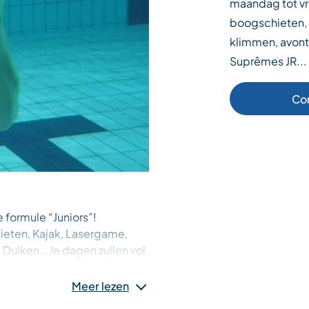
maandag tot vri
boogschieten, 
klimmen, avontu
Suprêmes JR...
Co
e formule “Juniors”!
hieten, Kajak, Lasergame,
uiken… Je dagen zullen vol
 de beroemde “Junioren
ecue en het beroemde
Meer lezen