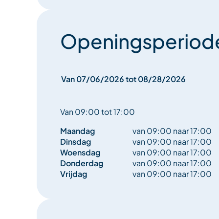
Laser Biathlon, Trottin’herbe, Speed ball.
Terugkeer tussen 16.30 en 17.00 uur voor het toer
Openingsperiod
Dinsdag :
Van 07/06/2026 tot 08/28/2026
Trefpunt om 9 uur voor het toeristenbureau van Mé
Ontdek het duiken in het zwembad van Méribel, 
Van 09:00 tot 17:00
begeleiding van een gediplomeerde instructeur.
Maandag
van 09:00 naar 17:00
Dinsdag
van 09:00 naar 17:00
Picknick : breng een rugzak mee met boterhammen,
Woensdag
van 09:00 naar 17:00
mackintosh,…
Donderdag
van 09:00 naar 17:00
Vrijdag
van 09:00 naar 17:00
Middag: Junior Commando: (verschillende vaard
“commando type” evenementen in het bos). Prijsu
Terugkeer tussen 16.30 en 17.00 uur voor het toer