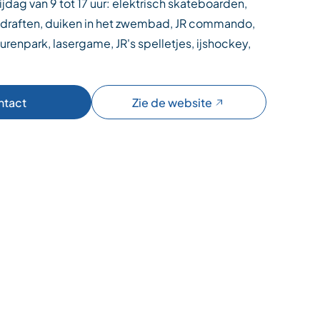
jdag van 9 tot 17 uur: elektrisch skateboarden,
draften, duiken in het zwembad, JR commando,
renpark, lasergame, JR's spelletjes, ijshockey,
ntact
Zie de website