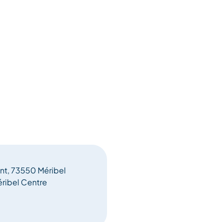
 water, pet, bril,
s en prijsuitreiking van de
istenbureau van Méribel.
nt, 73550 Méribel
éribel Centre