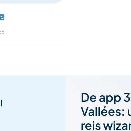
 op
De app 3
l
Vallées:
reis wiza