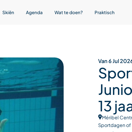
Skiën
Agenda
Wat te doen?
Praktisch
Van 6 Jul 202
Spor
Junio
13 ja
Méribel Cent
Sportdagen of c