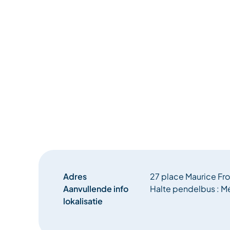
Picknick : breng een rugzak mee met boterhammen,
mackintosh,…
Middag: boogschieten (FFTA veerproef), tafeltenni
Junior Supremes.
Terugkeer tussen 16.30 en 17.00 uur voor het toer
Adres
27 place Maurice Fro
Aanvullende info
Halte pendelbus : M
lokalisatie