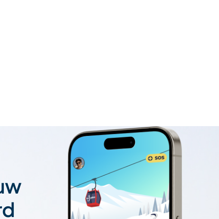
 uw
rd