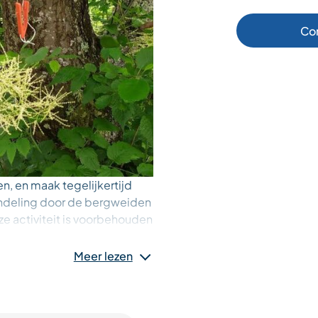
Co
, en maak tegelijkertijd
andeling door de bergweiden
ze activiteit is voorbehouden
Meer lezen