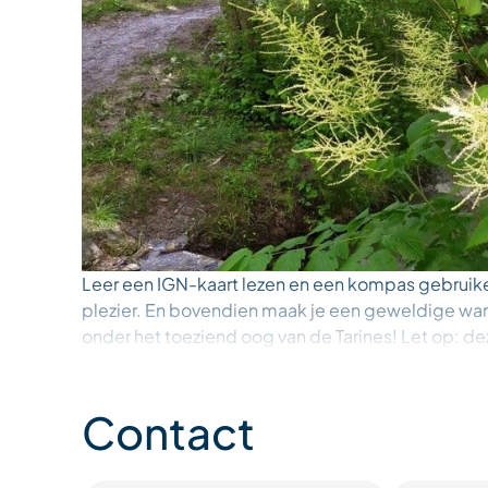
Leer een IGN-kaart lezen en een kompas gebruiken
plezier. En bovendien maak je een geweldige w
onder het toeziend oog van de Tarines! Let op: de
aan houders van de ontdekkingsreizigerspas!
Contact