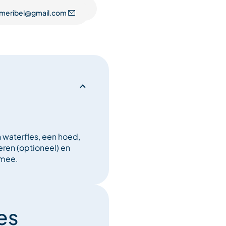
.meribel@gmail.com
 waterfles, een hoed,
ren (optioneel) en
 mee.
es