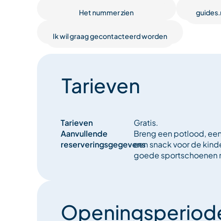
Het nummer zien
guides
Ik wil graag gecontacteerd worden
Tarieven
Tarieven
Gratis.
Aanvullende
Breng een potlood, een
reserveringsgegevens
een snack voor de kinde
goede sportschoenen
Openingsperiod