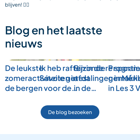
blijven! 🚴‍♂️
Blog en het laatste
nieuws
De leukste
Ik heb raften in de
Bijzondere sporti
Program
zomeractiviteiten in
Savoie getest
afdalingen in Méri
gemakkel
de bergen voor de…
in de…
in Les 3 
De blog bezoeken