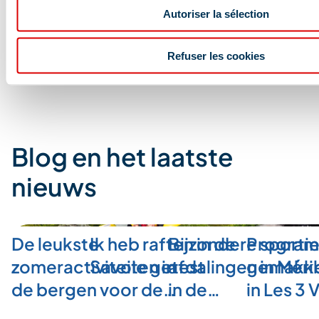
Autoriser la sélection
Refuser les cookies
Blog en het laatste
nieuws
De leukste
Ik heb raften in de
Bijzondere sporti
Program
zomeractiviteiten in
Savoie getest
afdalingen in Méri
gemakkel
de bergen voor de…
in de…
in Les 3 