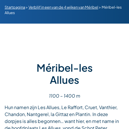
Startpagina
>
Verblijf in een van de 4 wijken van Méribel
>
Méribel-les
Allues
Méribel-les
Allues
1100 – 1400 m
Hun namen zijn Les Allues, Le Raffort, Cruet, Vanthier,
Chandon, Nantgerel, la Gittaz en Plantin. In deze
dorpjes is alles begonnen… want hier, en met name in
de hoofdplaats Les Allues, vond de Schot Peter