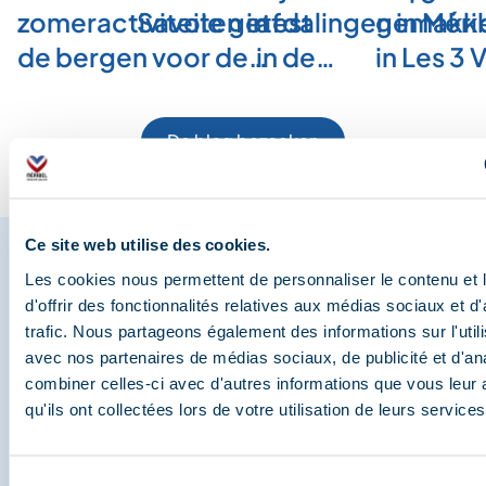
zomeractiviteiten in
Savoie getest
afdalingen in Méri
gemakkel
de bergen voor de…
in de…
in Les 3 
De blog bezoeken
Ce site web utilise des cookies.
Les cookies nous permettent de personnaliser le contenu et
d'offrir des fonctionnalités relatives aux médias sociaux et d
Deel je momenten in
trafic. Nous partageons également des informations sur l'utili
Méribel
avec nos partenaires de médias sociaux, de publicité et d'an
combiner celles-ci avec d'autres informations que vous leur 
En we zijn ook te vinden op de sociale media
qu'ils ont collectées lors de votre utilisation de leurs services
Sélection