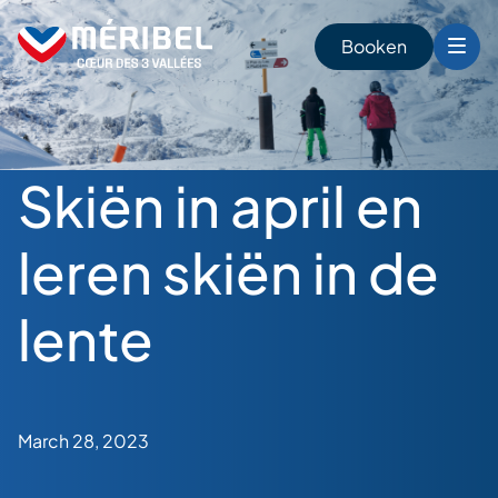
Skip
to
Booken
content
n
Skiën in april en
leren skiën in de
lente
March 28, 2023