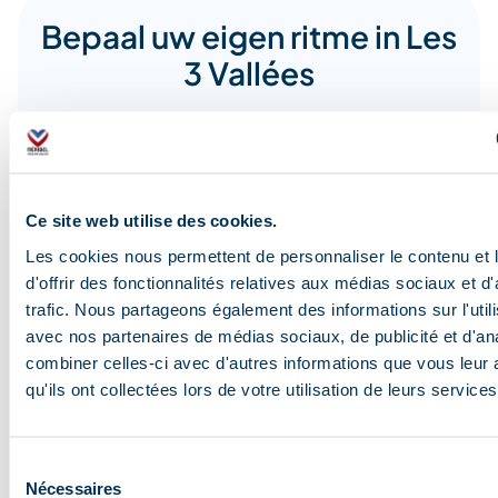
Bepaal uw eigen ritme in Les
3 Vallées
Ce site web utilise des cookies.
Les cookies nous permettent de personnaliser le contenu et
d'offrir des fonctionnalités relatives aux médias sociaux et d
trafic. Nous partageons également des informations sur l'utili
avec nos partenaires de médias sociaux, de publicité et d'an
combiner celles-ci avec d'autres informations que vous leur 
qu'ils ont collectées lors de votre utilisation de leurs services
Au printemps, les journées sont plus longues. Vous
n’aurez pas besoin de vous lever trop tôt, car la neige
est parfaite en milieu de matinée quand le soleil
Sélection
commence à la ramollir doucement. Cela vous offre
Nécessaires
du