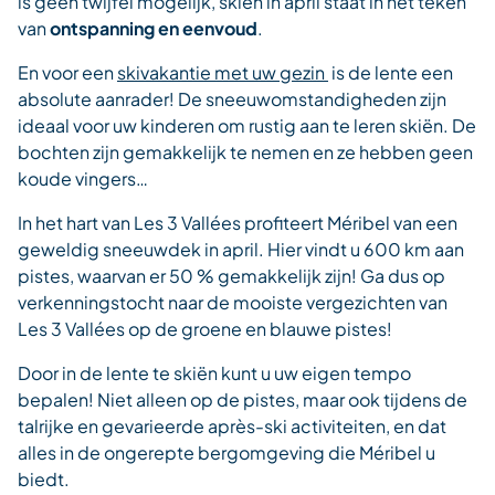
is geen twijfel mogelijk, skiën in april staat in het teken
van
ontspanning en eenvoud
.
En voor een
skivakantie met uw gezin
is de lente een
absolute aanrader! De sneeuwomstandigheden zijn
ideaal voor uw kinderen om rustig aan te leren skiën. De
bochten zijn gemakkelijk te nemen en ze hebben geen
koude vingers…
In het hart van Les 3 Vallées profiteert Méribel van een
geweldig sneeuwdek in april. Hier vindt u 600 km aan
pistes, waarvan er 50 % gemakkelijk zijn! Ga dus op
verkenningstocht naar de mooiste vergezichten van
Les 3 Vallées op de groene en blauwe pistes!
Door in de lente te skiën kunt u uw eigen tempo
bepalen! Niet alleen op de pistes, maar ook tijdens de
talrijke en gevarieerde après-ski activiteiten, en dat
alles in de ongerepte bergomgeving die Méribel u
biedt.