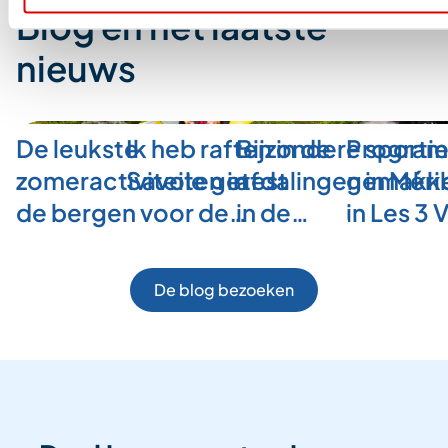
Blog en het laatste
nieuws
De leukste
Ik heb raften in de
Bijzondere sporti
Program
zomeractiviteiten in
Savoie getest
afdalingen in Méri
gemakkel
de bergen voor de…
in de…
in Les 3 
De blog bezoeken