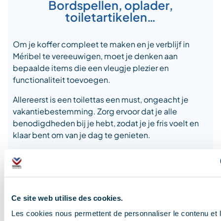
Bordspellen, oplader,
toiletartikelen…
Om je koffer compleet te maken en je verblijf in
Méribel te vereeuwigen, moet je denken aan
bepaalde items die een vleugje plezier en
functionaliteit toevoegen.
Allereerst is een toilettas een must, ongeacht je
vakantiebestemming. Zorg ervoor dat je alle
benodigdheden bij je hebt, zodat je je fris voelt en
klaar bent om van je dag te genieten.
En vergeet je mobiele telefoon niet, die houdt je
altijd in contact en stelt je in staat om
gedenkwaardige momenten vast te leggen op foto.
Neem een camera mee om de herinneringen aan je
Ce site web utilise des cookies.
verblijf te bewaren. Zo kun je de adembenemende
Les cookies nous permettent de personnaliser le contenu et