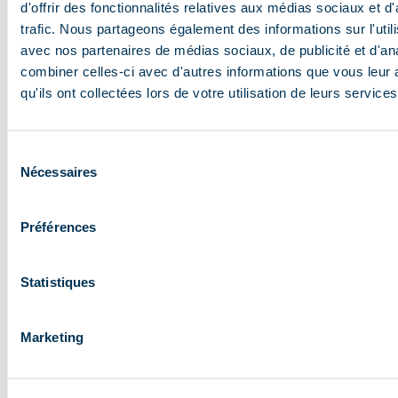
landschappen, de momenten van gezelligheid met
d'offrir des fonctionnalités relatives aux médias sociaux et d
je geliefden en alle ontdekkingen vereeuwigen.
trafic. Nous partageons également des informations sur l'utili
Vergeet niet je apparatuur op te laden voor je
avec nos partenaires de médias sociaux, de publicité et d'an
vertrekt, en neem alle benodigde opladers mee.
combiner celles-ci avec d'autres informations que vous leur 
qu'ils ont collectées lors de votre utilisation de leurs services
Als je met familie of vrienden gaat, neem dan een
paar gezelschapsspelletjes mee. Deze speelse en
vermakelijke momenten zullen een gelegenheid zijn
Sélection
om warme herinneringen te creëren en gezellige
Nécessaires
du
avonden door te brengen na je dagen vol
consentement
buitenactiviteiten.
Préférences
Vergeet tot slot niet om een koelbox in te pakken
om optimaal te genieten van je gourmetpauzes in de
Statistiques
buitenlucht. Hierin kun je koude dranken, snacks,
sandwiches en lekkernijen bewaren om nieuwe
energie op te doen tijdens je wandelingen en
Marketing
picknicks.