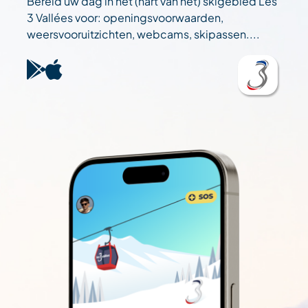
Bereid uw dag in het (hart van het) skigebied Les
3 Vallées voor: openingsvoorwaarden,
weersvooruitzichten, webcams, skipassen....