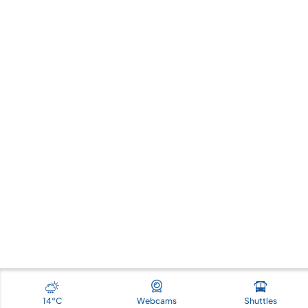
De kaart tonen
14°C
Webcams
Shuttles