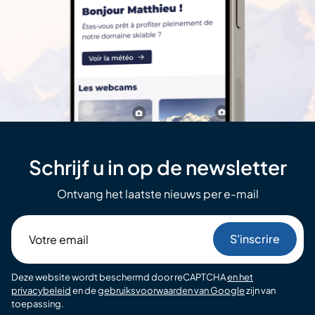
Schrijf u in op de newsletter
Ontvang het laatste nieuws per e-mail
Votre
email
Deze website wordt beschermd door reCAPTCHA
en het
privacybeleid
en de
gebruiksvoorwaarden van Google
zijn van
toepassing.