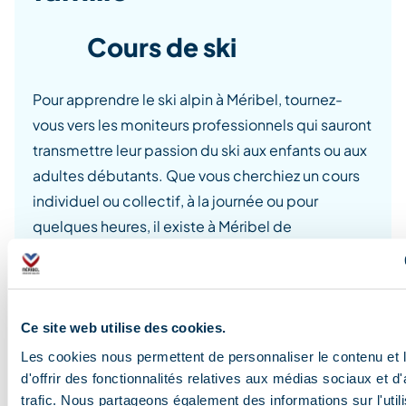
Cours de ski
Pour apprendre le ski alpin à Méribel, tournez-
vous vers les moniteurs professionnels qui sauront
transmettre leur passion du ski aux enfants ou aux
adultes débutants. Que vous cherchiez un cours
individuel ou collectif, à la journée ou pour
quelques heures, il existe à Méribel de
nombreuses formules pour trouver le cours de ski
qui correspond à vos besoins.
Espaces débutants
Ce site web utilise des cookies.
Les cookies nous permettent de personnaliser le contenu et
d'offrir des fonctionnalités relatives aux médias sociaux et d
Grâce au forfait MINI PASS, vos enfants peuvent
trafic. Nous partageons également des informations sur l'utili