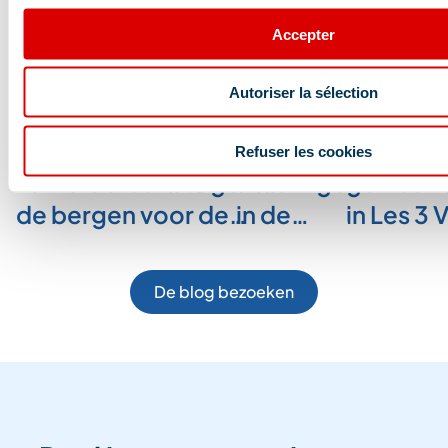
Blog en het laatste
Accepter
nieuws
Autoriser la sélection
De leukste
Ik heb raften in de
Bijzondere sporti
Program
Refuser les cookies
zomeractiviteiten in
Savoie getest
afdalingen in Méri
gemakkel
de bergen voor de…
in de…
in Les 3 
De blog bezoeken