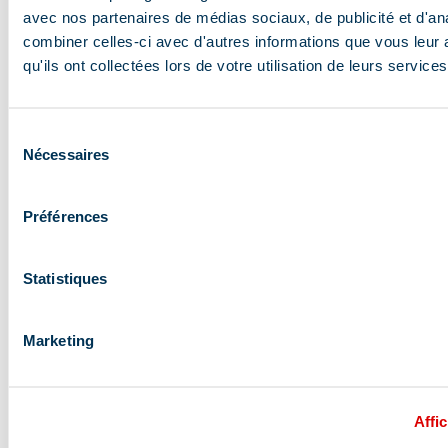
faire leurs premiers virages dans les espaces
avec nos partenaires de médias sociaux, de publicité et d'an
débutants. Ces espaces sont pensés pour
combiner celles-ci avec d'autres informations que vous leur 
débuter le ski en toute sérénité. Ainsi, de larges
qu'ils ont collectées lors de votre utilisation de leurs services
pistes aux pentes douces permettent de se faire
plaisir et de progresser sans se soucier du reste.
Sélection
Nécessaires
du
Pistes ludiques
consentement
Préférences
Découvrez ce formidable terrain de jeu grâce à
ses pistes ludiques scénarisées, comme la piste
Statistiques
des Inuits qui vous emmène dans l’univers du
Grand Nord, le Yeti Park, les dragons de l’Altaï ou
Marketing
encore la piste des Animaux.
Affic