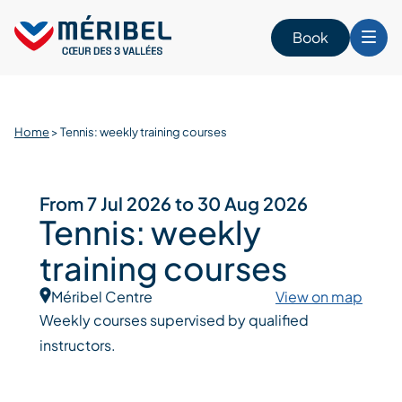
Skip
to
Book
content
Home
>
Tennis: weekly training courses
From 7 Jul 2026 to 30 Aug 2026
Tennis: weekly
training courses
Méribel Centre
View on map
Weekly courses supervised by qualified
instructors.