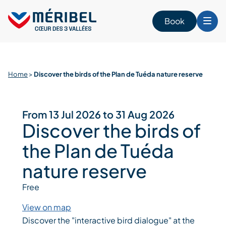
Skip
to
Book
content
Home
>
Discover the birds of the Plan de Tuéda nature reserve
From 13 Jul 2026 to 31 Aug 2026
Discover the birds of
the Plan de Tuéda
nature reserve
Free
View on map
Discover the "interactive bird dialogue" at the