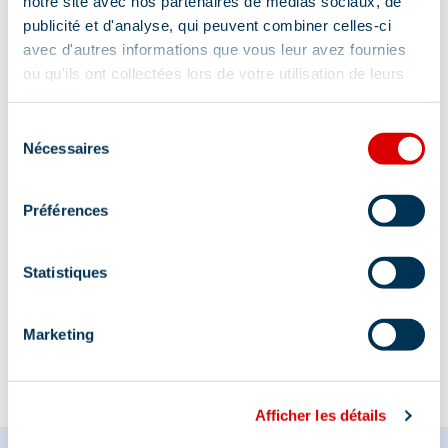
notre site avec nos partenaires de médias sociaux, de
Shuttle bus access from Châtelet stop.
publicité et d'analyse, qui peuvent combiner celles-ci
Mandatory parking in the parking lot (Méribel
avec d'autres informations que vous leur avez fournies
Mottaret). Then 15 minutes on foot. Dogs not
ou qu'ils ont collectées lors de votre utilisation de leurs
allowed in the Maison de la Réserve; allowed on
services.
leash around the lake.
Sélection
Nécessaires
du
consentement
Préférences
Statistiques
Information updated on
06/29/2026
.
Marketing
Afficher les détails