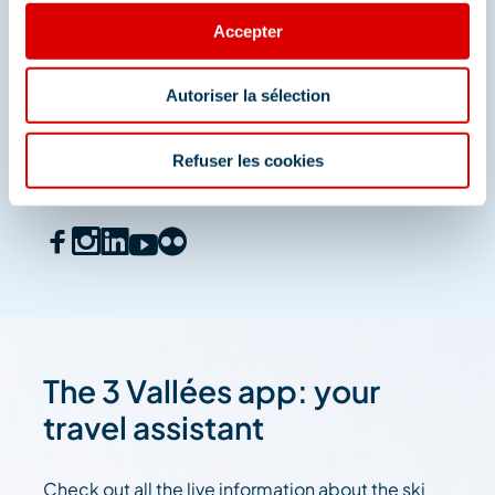
Accepter
Share your moments in
Autoriser la sélection
Méribel
Refuser les cookies
And join us on social media
The 3 Vallées app: your
travel assistant
Check out all the live information about the ski