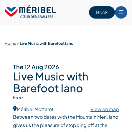
Skip
to
Book
content
Home
>
Live Music with Barefoot Iano
The 12 Aug 2026
Live Music with
Barefoot Iano
Free
Méribel Mottaret
View on map
Between two dates with the Mountain Men, Iano
gives us the pleasure of stopping off at the