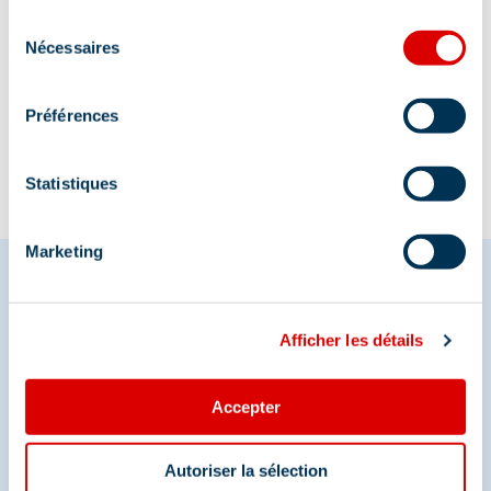
Sélection
Nécessaires
du
Information updated on
consentement
02/26/2026
.
Préférences
Statistiques
Marketing
Share your moments in
Afficher les détails
Méribel
Accepter
And join us on social media
Autoriser la sélection