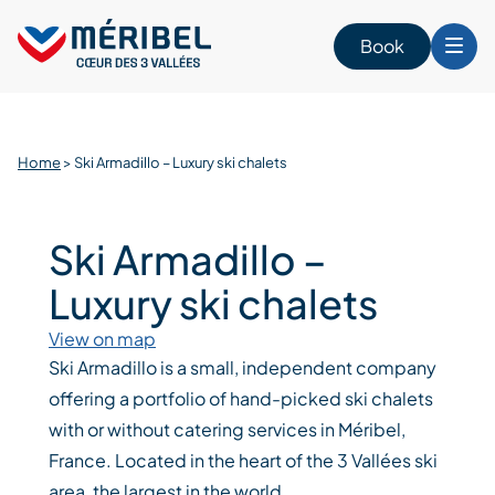
Skip
to
Book
content
Home
>
Ski Armadillo – Luxury ski chalets
Ski Armadillo –
Luxury ski chalets
View on map
Ski Armadillo is a small, independent company
offering a portfolio of hand-picked ski chalets
with or without catering services in Méribel,
France. Located in the heart of the 3 Vallées ski
area, the largest in the world.