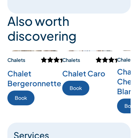
Also worth
discovering
Chalets
Chalets
Chalets
Chale
Chalet
Chalet Caro
Cheva
Bergeronnette
Book
Blanc
Book
Book
Services