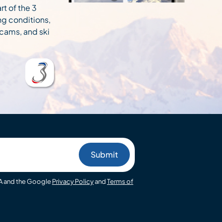
rt of the 3
ng conditions,
cams, and ski
HA and the Google
Privacy Policy
and
Terms of