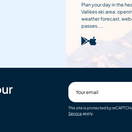
Plan your day in the hea
Vallées ski area: openi
weather forecast, web
passes....
our
Your
email
This site is protected by reCAPTC
Service
apply.