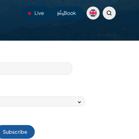
Live
Book
23°C
Webcams
Shuttles
Sentiers