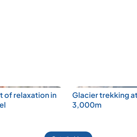
t of relaxation in
Glacier trekking a
el
3,000m