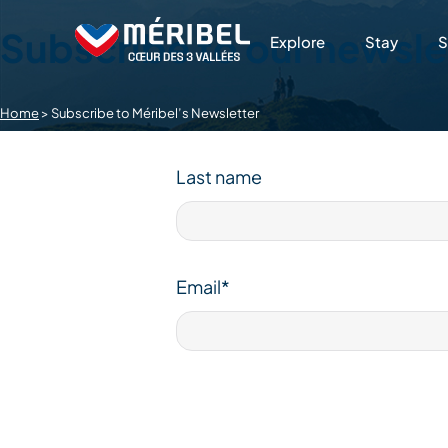
Skip
to
Subscribe to our newsle
Explore
Stay
S
content
Home
>
Subscribe to Méribel’s Newsletter
Last name
Email*