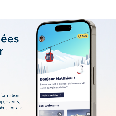
lées
r
information
ap, events,
 shuttles, and