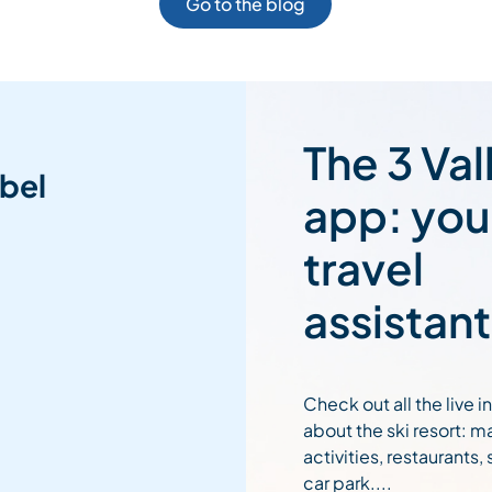
Go to the blog
The 3 Val
bel
app: you
travel
assistant
Check out all the live 
about the ski resort: m
activities, restaurants,
car park....