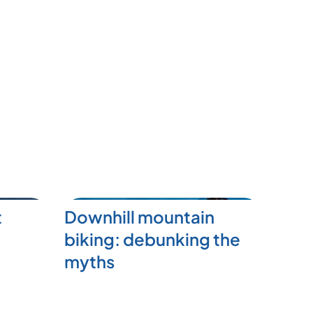
t
Downhill mountain
biking: debunking the
myths