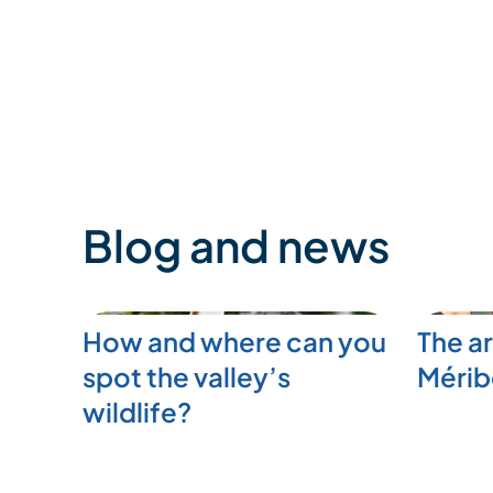
Blog and news
How and where can you
The ar
spot the valley’s
Mérib
wildlife?