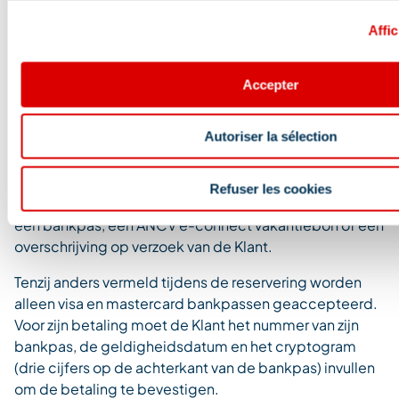
te kunnen tonen om gebruik te kunnen maken van de
Affic
verschillende Diensten.
De bevestigingsmail dient als bewijs van de volledige
transactie en vormt het enige document dat als bewijs
Accepter
dient in geval van een geschil.
ARTIKEL 7: BETALINGSMODALITEITEN
Autoriser la sélection
7.1. Betaalmiddelen
Refuser les cookies
De Reservering kan uitsluitend betaald worden met
een bankpas, een ANCV e-connect vakantiebon of een
overschrijving op verzoek van de Klant.
Tenzij anders vermeld tijdens de reservering worden
alleen visa en mastercard bankpassen geaccepteerd.
Voor zijn betaling moet de Klant het nummer van zijn
bankpas, de geldigheidsdatum en het cryptogram
(drie cijfers op de achterkant van de bankpas) invullen
om de betaling te bevestigen.