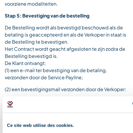
voorziene modaliteiten.
Stap 5: Bevestiging van de bestelling
De Bestelling wordt als bevestigd beschouwd als de
betaling is geaccepteerd en als de Verkoper in staat is
de Bestelling te bevestigen.
Het Contract wordt geacht afgesloten te zijn zodra de
Bestelling bevestigd is.
De Klant ontvangt:
(1) een e-mail ter bevestiging van de betaling,
verzonden door de Service Payline;
(2) een bevestigingsmail verzonden door de Verkoper:
Met daarin het overzicht van de Bestelling, de
essentiële elementen van de reservering, zoals de
identificatie van de verlener van de gereserveerde
Diensten, de prijs, het aantal, de datum, de tijdsduur en
Ce site web utilise des cookies.
de eventuele opties waarop is ingeschreven;