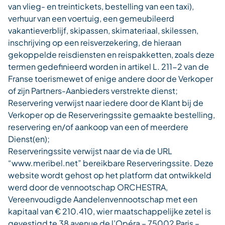
van vlieg- en treintickets, bestelling van een taxi),
verhuur van een voertuig, een gemeubileerd
vakantieverblijf, skipassen, skimateriaal, skilessen,
inschrijving op een reisverzekering, de hieraan
gekoppelde reisdiensten en reispakketten, zoals deze
termen gedefinieerd worden in artikel L. 211-2 van de
Franse toerismewet of enige andere door de Verkoper
of zijn Partners-Aanbieders verstrekte dienst;
Reservering verwijst naar iedere door de Klant bij de
Verkoper op de Reserveringssite gemaakte bestelling,
reservering en/of aankoop van een of meerdere
Dienst(en);
Reserveringssite verwijst naar de via de URL
“www.meribel.net” bereikbare Reserveringssite. Deze
website wordt gehost op het platform dat ontwikkeld
werd door de vennootschap ORCHESTRA,
Vereenvoudigde Aandelenvennootschap met een
kapitaal van € 210.410, wier maatschappelijke zetel is
gevestigd te 38 avenue de l’Opéra – 75002 Paris –