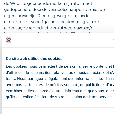
de Website geciteerde merken zijn al dan niet
gedeponeerd door de vennootschappen die hier de
eigenaar van zijn. Dientengevolge zijn, zonder
uitdrukkelijke voorafgaande toestemming van de
eigenaar, de reproductie en/of weergave en/of
heruitzending, al dan niet gedeeltelijk, op enige
elektronische drager of niet, heden of in de toekomst,
verboden. Het niet in acht nemen van dit verbod kan
beschouwd worden als een vervalsing waarbij de
wettelijke en strafrechtelijke aansprakelijkheid van de
Ce site web utilise des cookies.
overtreder in het geding zijn.”
Les cookies nous permettent de personnaliser le contenu et
9 – TOEPASSELIJKE WET – CLAIM – GESCHIL
d'offrir des fonctionnalités relatives aux médias sociaux et d
“Deze gebruiksvoorwaarden vallen onder de Franse
trafic. Nous partageons également des informations sur l'utili
wet.
avec nos partenaires de médias sociaux, de publicité et d'an
combiner celles-ci avec d'autres informations que vous leur 
Alle claims betreffende de toegang tot en het gebruik
qu'ils ont collectées lors de votre utilisation de leurs services
van de Website moeten ingediend worden bij Méribel
Tourisme via het contactformulier dat te vinden is in het
menu Praktische Informatie, in het tabblad Contact of