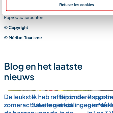
tot de nietigheid van de andere bepalingen of het
Refuser les cookies
gedeelte van de bepaling dat niet nietig is verklaard.
Reproductierechten
© Copyright
© Méribel Tourisme
Blog en het laatste
nieuws
De leukste
Ik heb raften in de
Bijzondere sporti
Program
zomeractiviteiten in
Savoie getest
afdalingen in Méri
gemakkel
de bergen voor de…
in de…
in Les 3 