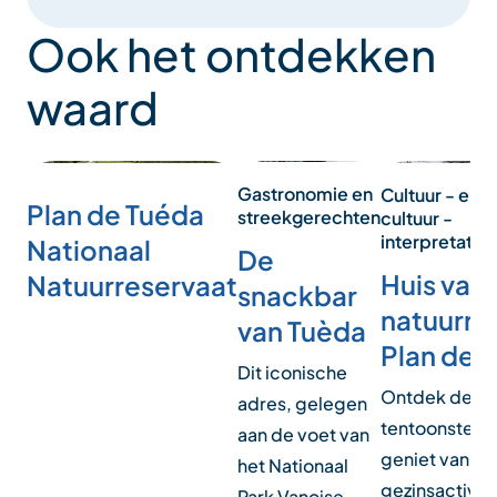
Ook het ontdekken
waard
Gastronomie en
Cultuur - erf
Plan de Tuéda
streekgerechten
cultuur -
interpretatie
Nationaal
De
Huis van 
Natuurreservaat
snackbar
natuurre
van Tuèda
Plan de 
Dit iconische
Ontdek de p
adres, gelegen
tentoonstelli
aan de voet van
geniet van
het Nationaal
gezinsactivit
Park Vanoise,