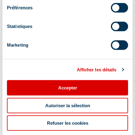
Préférences
Aanvullende info lokalisatie
Statistiques
Vertrek vanaf de pendelbushalte "le Châtelet"
of vanaf de parkeerplaats Plan Ravet (Méribel-
Mottaret)
Marketing
Afficher les détails
Accepter
Informatie bijgewerkt op
05/27/2026
.
Autoriser la sélection
Refuser les cookies