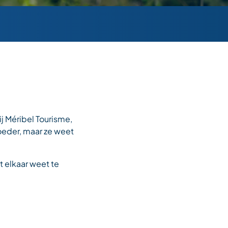
j Méribel Tourisme,
moeder, maar ze weet
et elkaar weet te