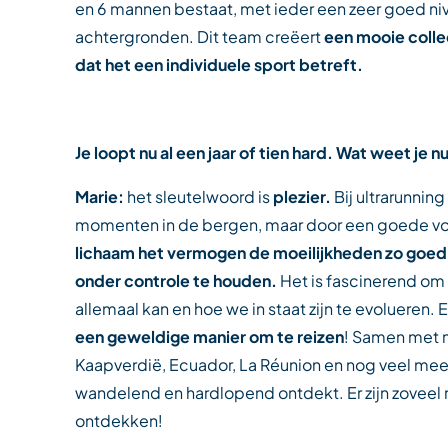
en 6 mannen bestaat, met ieder een zeer goed ni
achtergronden. Dit team creëert
een mooie coll
dat het een individuele sport betreft.
Je loopt nu al een jaar of tien hard. Wat weet je
Marie:
het sleutelwoord is
plezier.
Bij ultrarunning
momenten in de bergen, maar door een goede v
lichaam het vermogen de moeilijkheden zo goed 
onder controle te houden.
Het is fascinerend om 
allemaal kan en hoe we in staat zijn te evolueren. 
een geweldige manier om te reizen
! Samen met m
Kaapverdië, Ecuador, La Réunion en nog veel mee
wandelend en hardlopend ontdekt. Er zijn zoveel 
ontdekken!