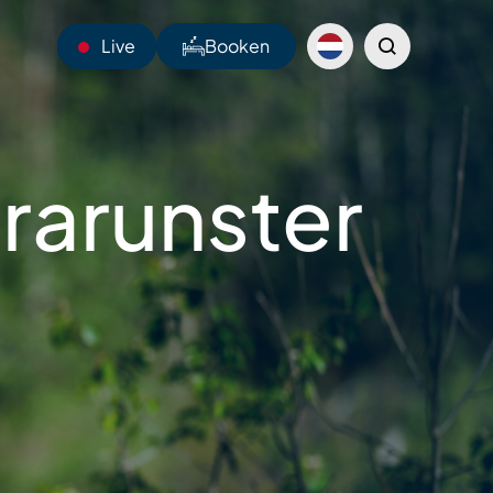
Live
Booken
15°C
trarunster
Webcams
Shuttles
Sentiers