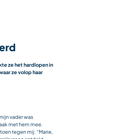
werd
kte ze het hardlopen in
waar ze volop haar
 mijn vader was
 vaak met hem mee.
 toen tegen mij: “Marie,