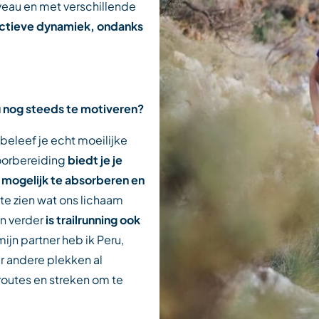
veau en met verschillende
ectieve dynamiek, ondanks
 nu nog steeds te motiveren?
 beleef je echt moeilijke
oorbereiding
biedt je je
mogelijk te absorberen en
te zien wat ons lichaam
En verder
is trailrunning ook
ijn partner heb ik Peru,
r andere plekken al
routes en streken om te