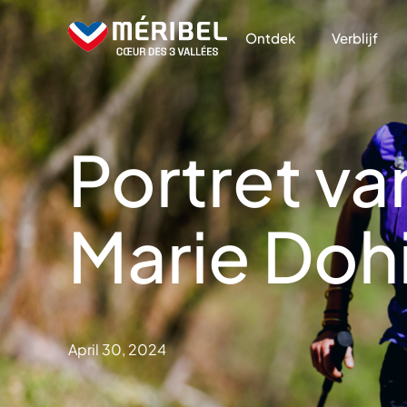
Skip
to
Ontdek
Verblijf
content
Portret va
Marie Doh
April 30, 2024