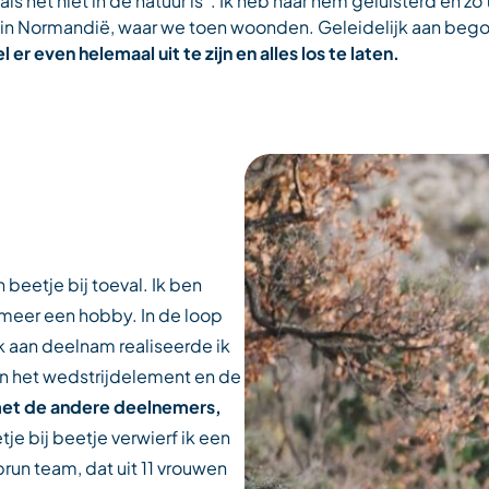
ls het niet in de natuur is”. Ik heb naar hem geluisterd en zo
 in Normandië, waar we toen woonden. Geleidelijk aan begon i
 er even helemaal uit te zijn en alles los te laten.
 beetje bij toeval. Ik ben
 meer een hobby. In de loop
ik aan deelnam realiseerde ik
an het wedstrijdelement en de
 met de andere deelnemers,
tje bij beetje verwierf ik een
prun team, dat uit 11 vrouwen