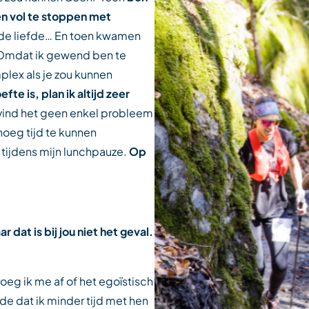
en vol te stoppen met
, de liefde… En toen kwamen
n. Omdat ik gewend ben te
plex als je zou kunnen
e is, plan ik altijd zeer
k vind het geen enkel probleem
oeg tijd te kunnen
 tijdens mijn lunchpauze.
Op
dat is bij jou niet het geval.
oeg ik me af of het egoïstisch
de dat ik minder tijd met hen