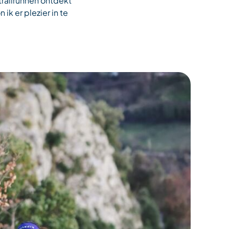
 trailrunnen ontdekt
k er plezier in te