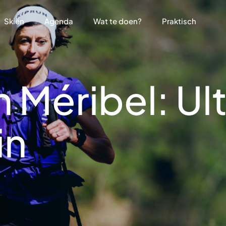
Skiën
Agenda
Wat te doen?
Praktisch
n Méribel: Ul
in