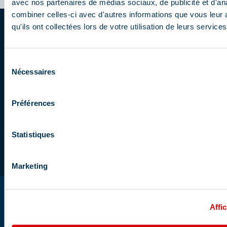
avec nos partenaires de médias sociaux, de publicité et d'an
combiner celles-ci avec d'autres informations que vous leur 
qu'ils ont collectées lors de votre utilisation de leurs services
Schrijf u in op de newsletter
Ontvang het laatste nieuws per e-mail
Sélection
Nécessaires
du
Votre
consentement
email
Préférences
Deze website wordt beschermd door reCAPTCHA
en het
privacybeleid
en de
gebruiksvoorwaarden van Google
zijn van
Statistiques
toepassing.
Marketing
Affic