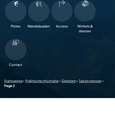
Pistes
Wandelpaden
Access
Winkels &
diesten
Contact
Startpagina
>
Praktische informatie
>
Diensten
>
Taxi en vervoer
>
Page 2