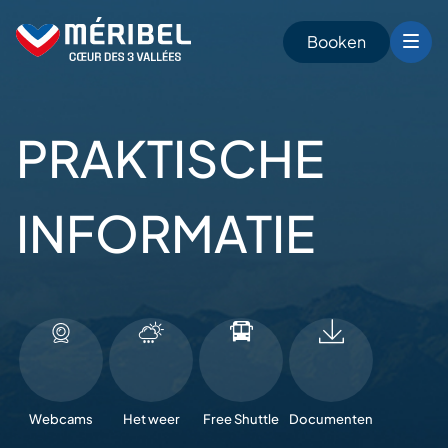
Skip
to
Booken
content
PRAKTISCHE
n
INFORMATIE
Webcams
Het weer
Free Shuttle
Documenten