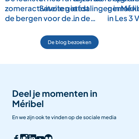
zomeractiviteiten in
Savoie getest
afdalingen in Méri
gemakkel
de bergen voor de…
in de…
in Les 3 
De blog bezoeken
Deel je momenten in
Méribel
En we zijn ook te vinden op de sociale media