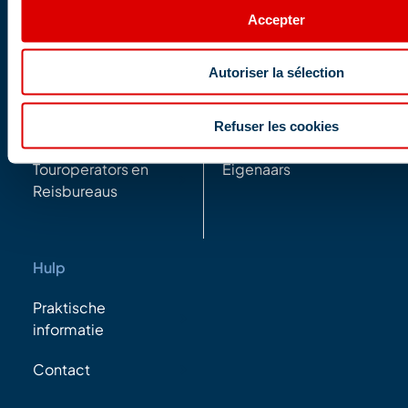
Accepter
Professionals
Partners
Autoriser la sélection
Groups and
Professionals in the
Refuser les cookies
seminars
Valley
Touroperators en
Eigenaars
Reisbureaus
Hulp
Praktische
informatie
Contact