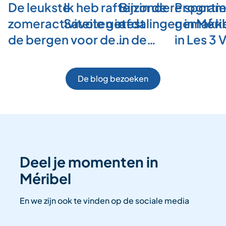
De leukste
Ik heb raften in de
Bijzondere sporti
Program
zomeractiviteiten in
Savoie getest
afdalingen in Méri
gemakkel
de bergen voor de…
in de…
in Les 3 
De blog bezoeken
Deel je momenten in
Méribel
En we zijn ook te vinden op de sociale media