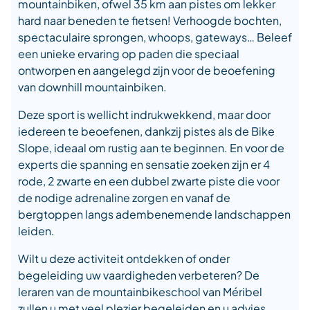
mountainbiken, ofwel 35 km aan pistes om lekker
hard naar beneden te fietsen! Verhoogde bochten,
spectaculaire sprongen, whoops, gateways… Beleef
een unieke ervaring op paden die speciaal
ontworpen en aangelegd zijn voor de beoefening
van downhill mountainbiken.
Deze sport is wellicht indrukwekkend, maar door
iedereen te beoefenen, dankzij pistes als de Bike
Slope, ideaal om rustig aan te beginnen. En voor de
experts die spanning en sensatie zoeken zijn er 4
rode, 2 zwarte en een dubbel zwarte piste die voor
de nodige adrenaline zorgen en vanaf de
bergtoppen langs adembenemende landschappen
leiden.
Wilt u deze activiteit ontdekken of onder
begeleiding uw vaardigheden verbeteren? De
leraren van de mountainbikeschool van Méribel
zullen u met veel plezier begeleiden en u advies