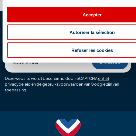
Accepter
Schrijf u in op de newsletter
Autoriser la sélection
Ontvang het laatste nieuws per e-mail
Refuser les cookies
Votre
email
Deze website wordt beschermd door reCAPTCHA
en het
privacybeleid
en de
gebruiksvoorwaarden van Google
zijn van
toepassing.