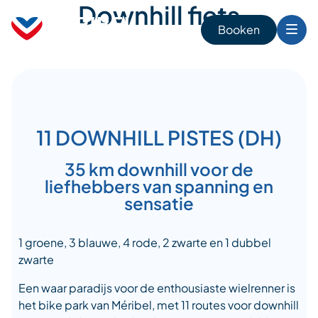
Downhill fiets
Skip
to
Booken
content
n
11 DOWNHILL PISTES (DH)
35 km downhill voor de
liefhebbers van spanning en
sensatie
1 groene, 3 blauwe, 4 rode, 2 zwarte en 1 dubbel
zwarte
Een waar paradijs voor de enthousiaste wielrenner is
het bike park van Méribel, met 11 routes voor downhill