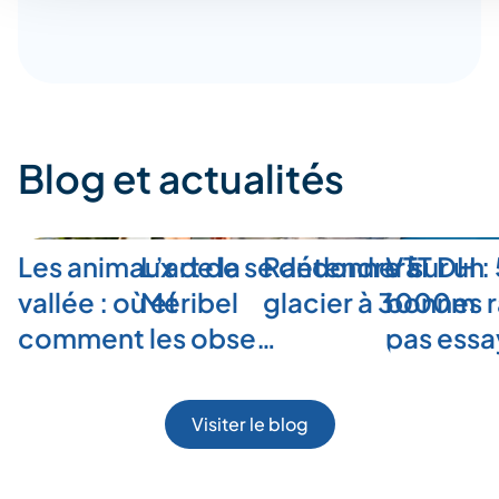
Blog et actualités
Les animaux de la
L’art de se détendre à
Randonner sur un
VTT DH :
vallée : où et
Méribel
glacier à 3000m
bonnes r
comment les obse…
pas ess
Visiter le blog