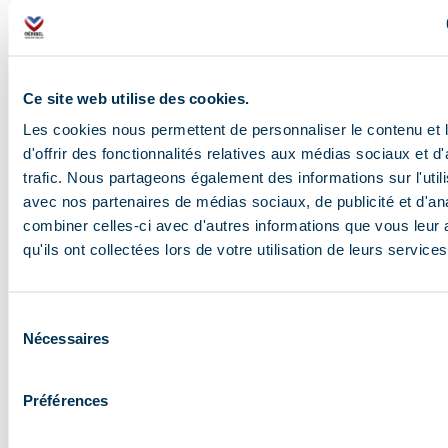
sont possibles l’été:
la ferme pédagogique, pour s’approcher des
animaux et apprendre à mieux les connaître ;
Ce site web utilise des cookies.
la tyrolienne, l’accrobranche et l’aire de jeux
situés au pied du refuge avec de nombreux
Les cookies nous permettent de personnaliser le contenu et
parcours à différents niveaux de difficulté ;
d'offrir des fonctionnalités relatives aux médias sociaux et d
la randonnée, pour monter jusqu’au col de la
trafic. Nous partageons également des informations sur l'utili
Lune ou la croix Jean-Claude, ou, pour les
avec nos partenaires de médias sociaux, de publicité et d'an
meilleurs marcheurs, prendre le sentier des
combiner celles-ci avec d'autres informations que vous leur 
Crêtes pour aller aux Grands Lacs ;
qu'ils ont collectées lors de votre utilisation de leurs services
le VTT électrique sur les itinéraires balisés de
Méribel ;
le tir à la carabine, grâce au tapis de tir situé en
Sélection
Nécessaires
pleine forêt à deux pas du refuge.
du
consentement
Comment venir au refuge de
Préférences
la Traye ?