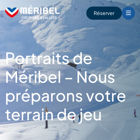
Skip
to
Réserver
content
r
Portraits de
Méribel – Nous
préparons votre
terrain de jeu