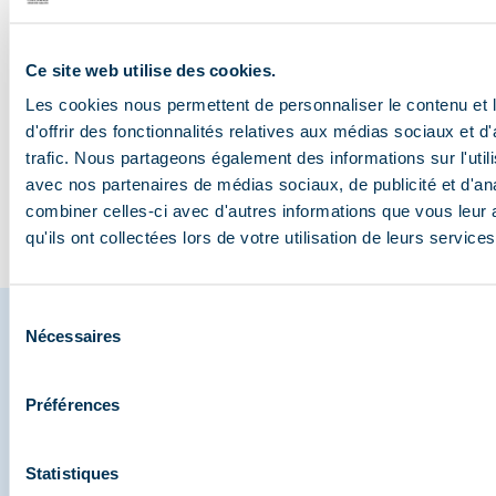
Les animaux de la
L’art de se détendre à
Randonner sur un
VTT DH :
Ce site web utilise des cookies.
vallée : où et
Méribel
glacier à 3000m
bonnes r
Les cookies nous permettent de personnaliser le contenu et
comment les obse…
pas ess
d'offrir des fonctionnalités relatives aux médias sociaux et d
trafic. Nous partageons également des informations sur l'utili
avec nos partenaires de médias sociaux, de publicité et d'an
Visiter le blog
combiner celles-ci avec d'autres informations que vous leur 
qu'ils ont collectées lors de votre utilisation de leurs services
Sélection
Nécessaires
du
consentement
Partagez vos moments à
Préférences
Méribel
Statistiques
Et retrouvez-nous sur les réseaux sociaux