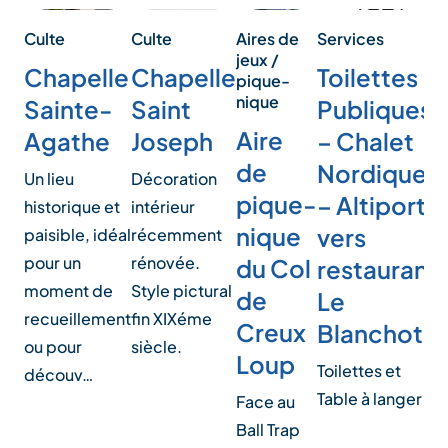
Aires de
Culte
Culte
S
Services
jeux /
Chapelle
Chapelle
Toilettes
pique-
nique
Saint
Sainte-
Publiques
Aire
Joseph
Agathe
– Chalet
de
Nordique
Décoration
Un lieu
pique-
– Altiport
intérieur
historique et
nique
vers
récemment
paisible, idéal
rénovée.
pour un
du Col
restaurant
Style pictural
moment de
de
Le
T
fin XIXéme
recueillement
Creux
Blanchot
T
siècle.
ou pour
Loup
p
Toilettes et
découv…
l
Table à langer
Face au
A
Ball Trap