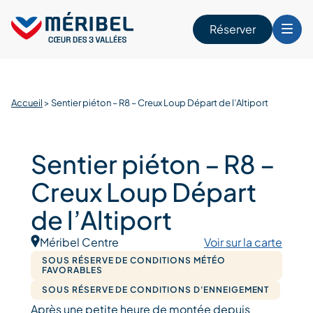
Skip
to
Réserver
content
r
Accueil
>
Sentier piéton – R8 – Creux Loup Départ de l’Altiport
Sentier piéton – R8 –
Creux Loup Départ
de l’Altiport
Méribel Centre
Voir sur la carte
SOUS RÉSERVE DE CONDITIONS MÉTÉO
FAVORABLES
SOUS RÉSERVE DE CONDITIONS D'ENNEIGEMENT
Après une petite heure de montée depuis