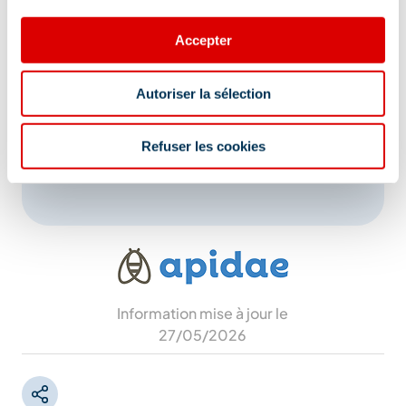
Adresse :
Altiport, 73550 Méribel
Accepter
Complément de localisation :
Autoriser la sélection
Départ de l’arrêt navette de l’Altiport puis
avancer tout droit derrière les résidences de
Refuser les cookies
l'Altiport pour trouver le départ du sentier
Information mise à jour le
27/05/2026