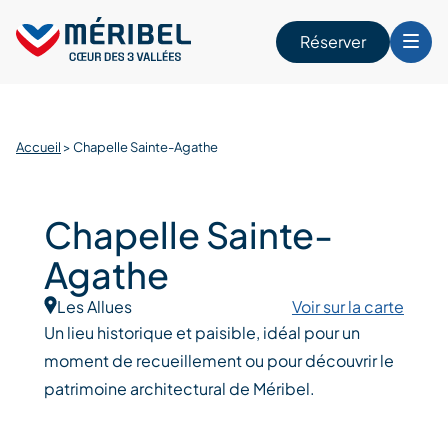
Skip
to
Réserver
content
r
Accueil
>
Chapelle Sainte-Agathe
Chapelle Sainte-
Agathe
Les Allues
Voir sur la carte
Un lieu historique et paisible, idéal pour un
moment de recueillement ou pour découvrir le
patrimoine architectural de Méribel.