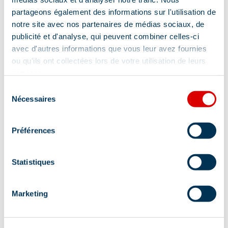
partageons également des informations sur l'utilisation de
notre site avec nos partenaires de médias sociaux, de
publicité et d'analyse, qui peuvent combiner celles-ci
avec d'autres informations que vous leur avez fournies
ou qu'ils ont collectées lors de votre utilisation de leurs
services.
Sélection
Nécessaires
du
Adresse :
consentement
Le Villaret, 73550 Méribel
Préférences
Statistiques
Marketing
Information mise à jour le
18/08/2025