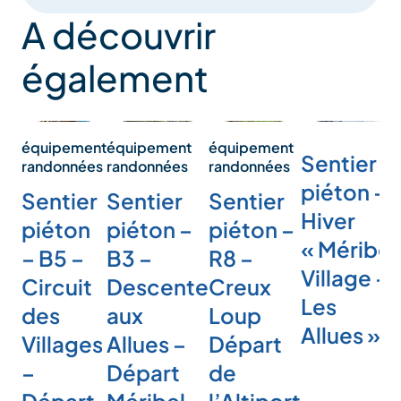
A découvrir
également
équipement
équipement
équipement
Sentier
randonnées
randonnées
randonnées
piéton –
Sentier
Sentier
Sentier
Hiver
piéton
piéton –
piéton –
« Méribel
– B5 –
R8 –
B3 –
Village –
Circuit
Creux
Descente
Les
des
Loup
aux
Allues »
Villages
Départ
Allues –
–
de
Départ
Départ
l’Altiport