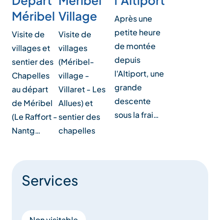
Méribel
Méribel
Village
Après une
petite heure
Visite de
Visite de
de montée
villages et
villages
depuis
sentier des
(Méribel-
l'Altiport, une
Chapelles
village -
grande
au départ
Villaret - Les
descente
de Méribel
Allues) et
sous la frai…
(Le Raffort -
sentier des
Nantg…
chapelles
Services
Non visitable