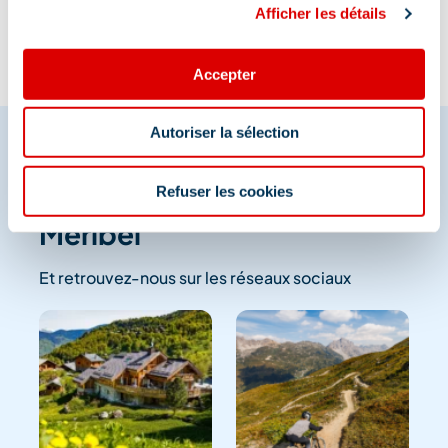
Afficher les détails
Accepter
Autoriser la sélection
Refuser les cookies
Partagez vos moments à
Méribel
Et retrouvez-nous sur les réseaux sociaux