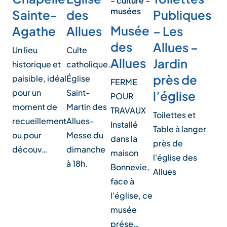
- culture -
musées
des
Sainte-
Publiques
Musée
Allues
Agathe
– Les
des
Allues –
Culte
Un lieu
Allues
Jardin
catholique.
historique et
près de
Église
paisible, idéal
FERME
Saint-
pour un
l’église
POUR
Martin des
moment de
TRAVAUX
Toilettes et
Allues-
recueillement
Installé
Table à langer
Messe du
ou pour
dans la
près de
dimanche
découv…
maison
l'église des
à 18h.
Bonnevie,
Allues
face à
l'église, ce
musée
prése…