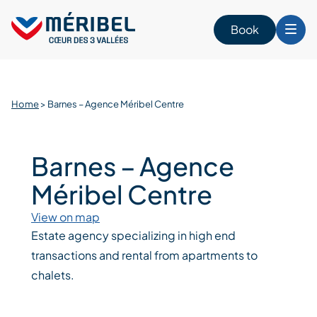
Skip
to
Book
content
Home
>
Barnes – Agence Méribel Centre
Barnes – Agence
Méribel Centre
View on map
Estate agency specializing in high end
transactions and rental from apartments to
chalets.