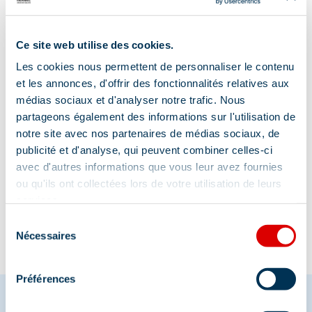
Adresse :
Ce site web utilise des cookies.
Résidence la Tougnète - 388 Rue des Glaciers,
73550 Méribel
Les cookies nous permettent de personnaliser le contenu
et les annonces, d'offrir des fonctionnalités relatives aux
médias sociaux et d'analyser notre trafic. Nous
partageons également des informations sur l'utilisation de
notre site avec nos partenaires de médias sociaux, de
publicité et d'analyse, qui peuvent combiner celles-ci
avec d'autres informations que vous leur avez fournies
Information mise à jour le
ou qu'ils ont collectées lors de votre utilisation de leurs
28/01/2026
services.
Sélection
Nécessaires
du
consentement
Préférences