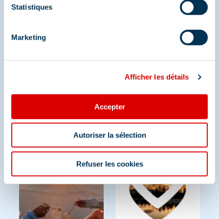
Statistiques
Partagez vos moments à
Méribel
Marketing
Et retrouvez-nous sur les réseaux sociaux
Afficher les détails
Accepter
Autoriser la sélection
Refuser les cookies