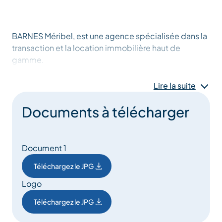
BARNES Méribel, est une agence spécialisée dans la
transaction et la location immobilière haut de
gamme.
Nos conseillers vous accompagneront avec
Lire la suite
professionnalisme et discrétion pour vos achats,
ventes, défiscalisations immobilières et location de
Documents à télécharger
votre bien.
Document 1
Parce que l’immobilier est notre passion, votre
collaboration deviendra notre priorité dans le souci
Téléchargez le JPG
de défendre au mieux vos intérêts avec le sentiment
Logo
du devoir accompli.
Téléchargez le JPG