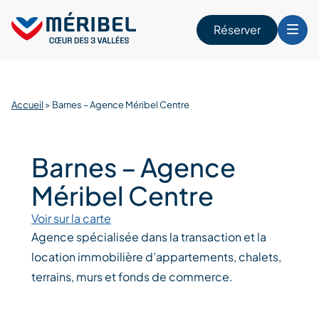
Skip
to
Réserver
content
r
Accueil
>
Barnes – Agence Méribel Centre
Barnes – Agence
Méribel Centre
Voir sur la carte
Agence spécialisée dans la transaction et la
location immobilière d’appartements, chalets,
terrains, murs et fonds de commerce.