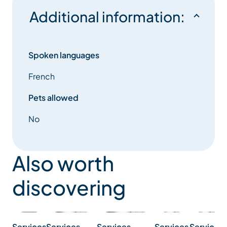
Additional information:
Spoken languages
French
Pets allowed
No
Also worth
discovering
Services
Services
Services
Services
Services