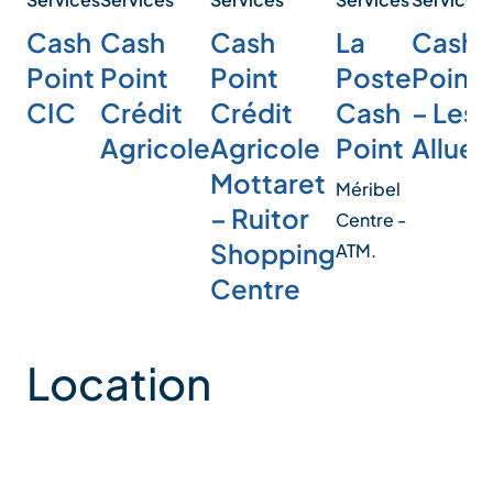
Cash
La
Cash
Cash
Cash
Point
Poste
Point
Point
Point
CIC
Cash
– Les
Crédit
Crédit
Point
Allues
Agricole
Agricole
Mottaret
Méribel
– Ruitor
Centre -
Shopping
ATM.
Centre
Location