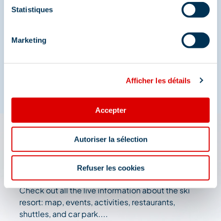
Share your moments in
Statistiques
Méribel
Marketing
And join us on social media
Afficher les détails
Accepter
Autoriser la sélection
The 3 Vallées app: your
travel assistant
Refuser les cookies
Check out all the live information about the ski
resort: map, events, activities, restaurants,
shuttles, and car park....