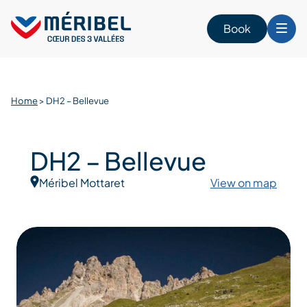
Skip
to
Book
content
Home
>
DH2 – Bellevue
DH2 – Bellevue
Méribel Mottaret
View on map