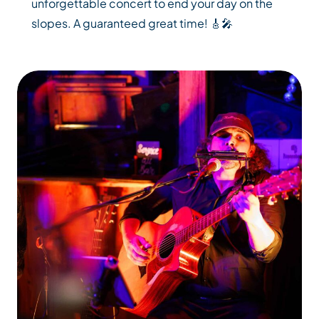
unforgettable concert to end your day on the
slopes. A guaranteed great time! 🎸🎤