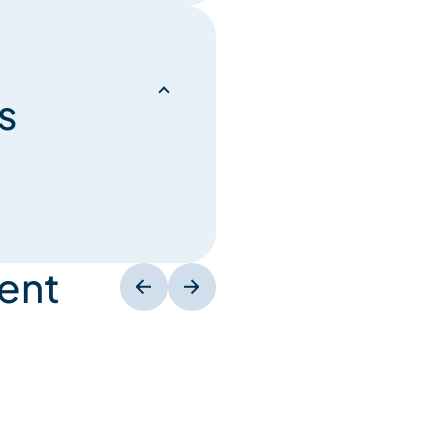
s
ent