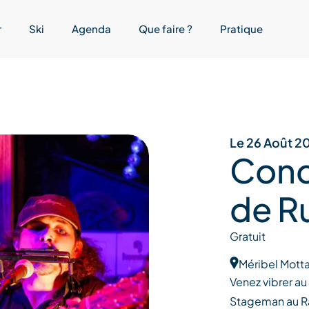
r
Ski
Agenda
Que faire ?
Pratique
Le 26 Août 2
Conc
de R
Gratuit
Méribel Motta
Venez vibrer au
Stageman au Ra