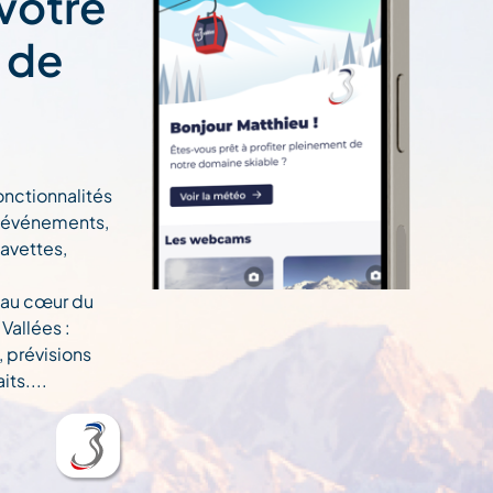
 votre
t de
onctionnalités
n, événements,
navettes,
 au cœur du
Vallées :
, prévisions
ts....