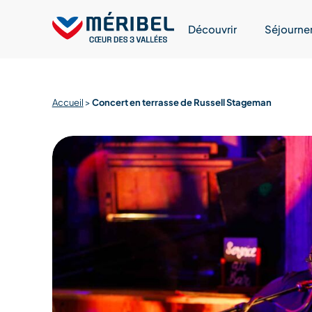
Skip
to
Découvrir
Séjourne
content
Accueil
>
Concert en terrasse de Russell Stageman