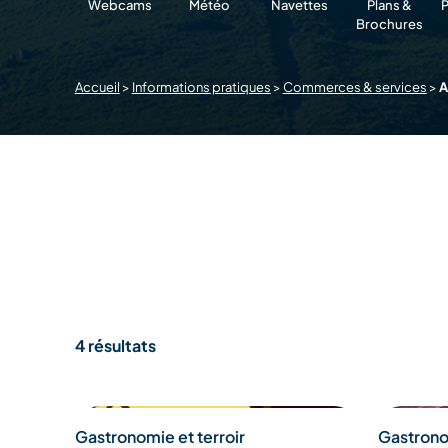
Webcams
Météo
Navettes
Plans &
P
Brochures
Accueil
>
Informations pratiques
>
Commerces & services
>
A
4 résultats
Gastronomie et terroir
Gastronom