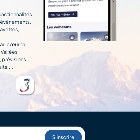
onctionnalités
n, événements,
navettes,
 au cœur du
Vallées :
, prévisions
ts....