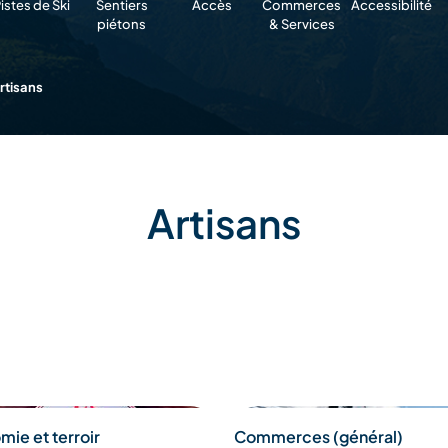
istes de Ski
Sentiers
Accès
Commerces
Accessibilité
piétons
& Services
rtisans
Artisans
ie et terroir
Commerces (général)