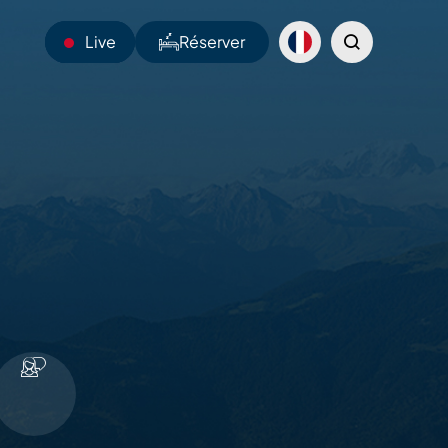
Live
Réserver
26°C
Webcams
Navettes
Sentiers