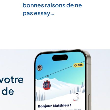
bonnes raisons de ne
pas essay…
 votre
t de