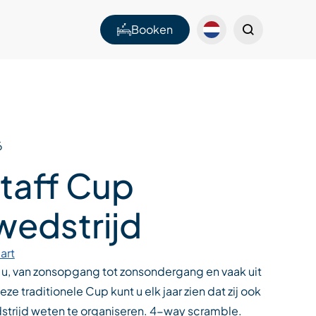
Booken
6
Staff Cup
wedstrijd
art
 u, van zonsopgang tot zonsondergang en vaak uit
eze traditionele Cup kunt u elk jaar zien dat zij ook
trijd weten te organiseren. 4-way scramble.