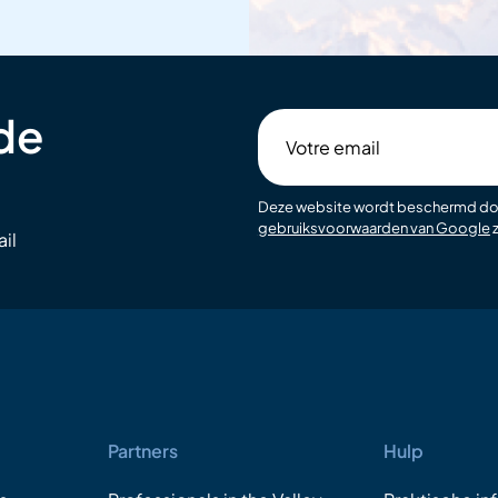
 de
Votre
email
Deze website wordt beschermd d
gebruiksvoorwaarden van Google
z
il
Partners
Hulp