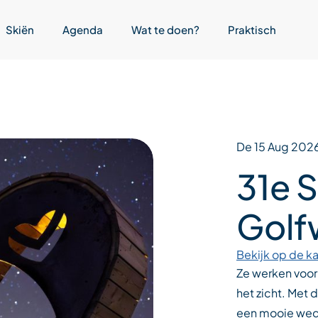
Skiën
Agenda
Wat te doen?
Praktisch
De 15 Aug 202
31e 
Golf
Bekijk op de ka
Ze werken voor
het zicht. Met d
een mooie weds