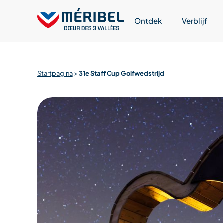
Skip
to
Ontdek
Verblijf
content
Startpagina
>
31e Staff Cup Golfwedstrijd