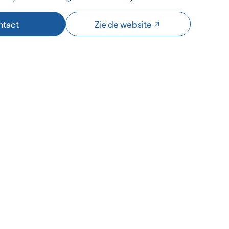
ntact
Zie de website