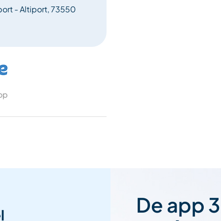
port - Altiport, 73550
 op
De app 3
l