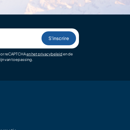
oor reCAPTCHA
en het privacybeleid
en de
ijn van toepassing.