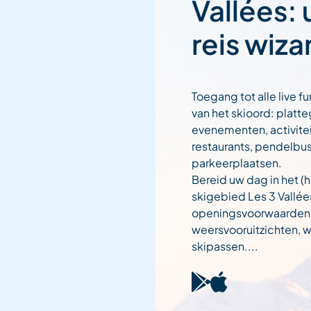
Vallées:
reis wiza
Toegang tot alle live fu
van het skioord: platt
evenementen, activitei
restaurants, pendelbu
parkeerplaatsen.
Bereid uw dag in het (h
skigebied Les 3 Vallée
openingsvoorwaarden
weersvooruitzichten,
skipassen....