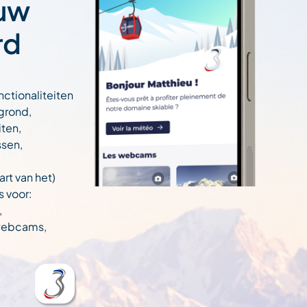
 uw
rd
nctionaliteiten
egrond,
ten,
ssen,
art van het)
s voor:
,
 webcams,