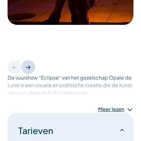
De vuurshow “Eclipse” van het gezelschap Opale de
Lune is een visuele en poëtische creatie die de kunst
van vuur, dans en licht combineert.
Meer lezen
In een meeslepende nachtelijke omgeving
verbinden de artiesten choreografie, manipulaties
van vlammende apparaten en pyrotechnische
Tarieven
effecten, waardoor een spectaculair universum