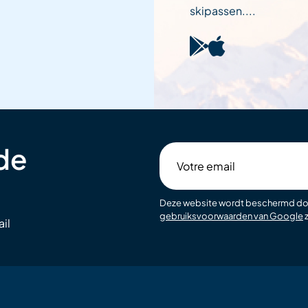
skipassen....
 de
Votre
email
Deze website wordt beschermd d
gebruiksvoorwaarden van Google
z
il