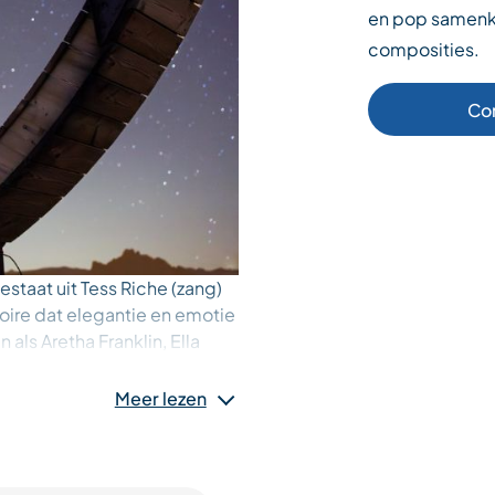
en pop samenk
composities.
Co
taat uit Tess Riche (zang)
toire dat elegantie en emotie
als Aretha Franklin, Ella
ngen ze de grote klassiekers
oonlijke en eigentijdse
Meer lezen
e eigen composities horen,