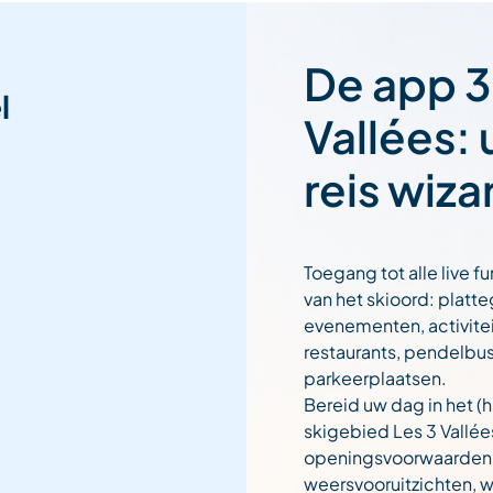
De app 3
l
Vallées:
reis wiza
Toegang tot alle live fu
van het skioord: platt
evenementen, activitei
restaurants, pendelbu
parkeerplaatsen.
Bereid uw dag in het (h
skigebied Les 3 Vallée
openingsvoorwaarden
weersvooruitzichten,