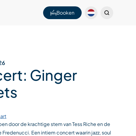
Booken
26
ert: Ginger
ets
art
pen door de krachtige stem van Tess Riche en de
re Fredenucci. Een intiem concert waarin jazz, soul