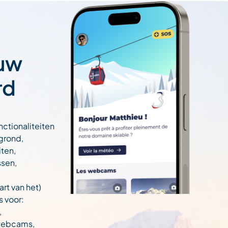
 uw
rd
nctionaliteiten
egrond,
ten,
ssen,
art van het)
s voor:
,
 webcams,