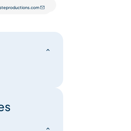
en hartverwarmend muzikaal
steproductions.com
arbij de chemie tussen de
or een verfijnd moment van
es