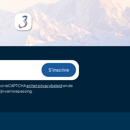
oor reCAPTCHA
en het privacybeleid
en de
ijn van toepassing.