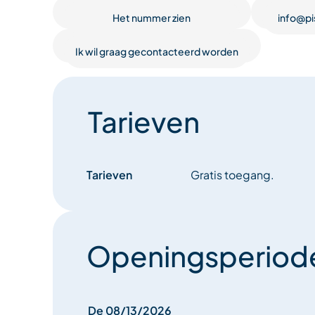
beïnvloed door soul, jazz en rhythm and blues. E
Het nummer zien
info@pi
intermezzo, toegankelijk voor alle generaties, wa
twee artiesten en hun authentieke stijl zorgen vo
Ik wil graag gecontacteerd worden
samenzijn.
Tarieven
Tarieven
Gratis toegang.
Openingsperiod
De 08/13/2026