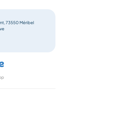
nt, 73550 Méribel
eve
 op