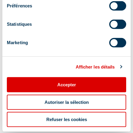
Parvis du Parc Olympique, 73550 Méribel
Préférences
Aanvullende info lokalisatie
Statistiques
Verplaatst naar de perszaal van het Olympic
Park in geval van zware regenval.
Marketing
Afficher les détails
Accepter
Informatie bijgewerkt op
07/08/2026
.
Autoriser la sélection
Refuser les cookies