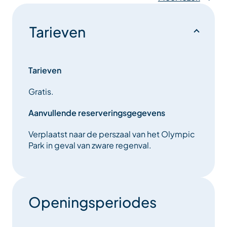
Bouw en maak een boek van de sterren, de maan of
Tarieven
een hemelkaart.
of een hemelkaart
Een bouwworkshop van 1 uur met als thema de maan
of het zonnestelsel.
Tarieven
Gratis.
Aanvullende reserveringsgegevens
Verplaatst naar de perszaal van het Olympic
Park in geval van zware regenval.
Openingsperiodes