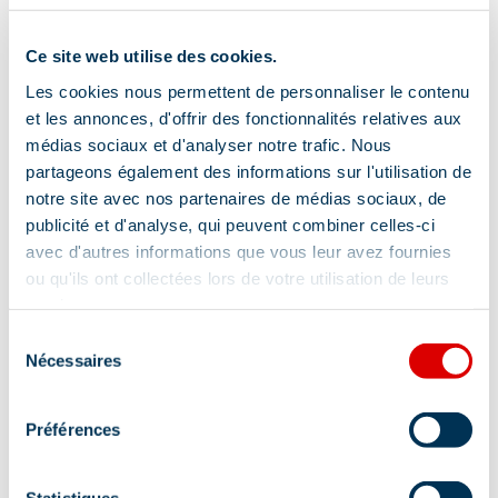
Ce site web utilise des cookies.
Les cookies nous permettent de personnaliser le contenu
et les annonces, d'offrir des fonctionnalités relatives aux
médias sociaux et d'analyser notre trafic. Nous
partageons également des informations sur l'utilisation de
notre site avec nos partenaires de médias sociaux, de
publicité et d'analyse, qui peuvent combiner celles-ci
avec d'autres informations que vous leur avez fournies
Adres
ou qu'ils ont collectées lors de votre utilisation de leurs
services.
27 place Maurice Front, 73550 Méribel, 73550
Sélection
Méribel
Nécessaires
du
Aanvullende info lokalisatie
consentement
Préférences
Bij hevige regenval wordt het evenement
geannuleerd.