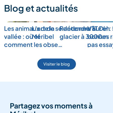
Blog et actualités
Les animaux de la
L’art de se détendre à
Randonner sur un
VTT DH :
vallée : où et
Méribel
glacier à 3000m
bonnes r
comment les obse…
pas ess
Visiter le blog
Partagez vos moments à