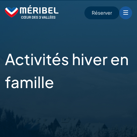
Skip
to
Réserver
content
r
Activités hiver
en
famille