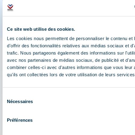
Ce site web utilise des cookies.
Les cookies nous permettent de personnaliser le contenu et
d'offrir des fonctionnalités relatives aux médias sociaux et d
trafic. Nous partageons également des informations sur l'utili
L'appli 3 Vallées : votre
avec nos partenaires de médias sociaux, de publicité et d'an
assistant de voyage
combiner celles-ci avec d'autres informations que vous leur 
qu'ils ont collectées lors de votre utilisation de leurs services
Accédez à toutes les fonctionnalités live de la
station : plan, événements, activités, restaurants,
Sélection
navettes, parking....
Nécessaires
du
Préparez votre journée au cœur du domaine
consentement
skiable des 3 Vallées : conditions d'ouverture,
Préférences
prévisions météo, webcams, forfaits....