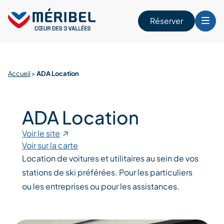
Skip
to
Réserver
content
r
Accueil
>
ADA Location
ADA Location
Voir le site
Voir sur la carte
Location de voitures et utilitaires au sein de vos
stations de ski préférées. Pour les particuliers
ou les entreprises ou pour les assistances.