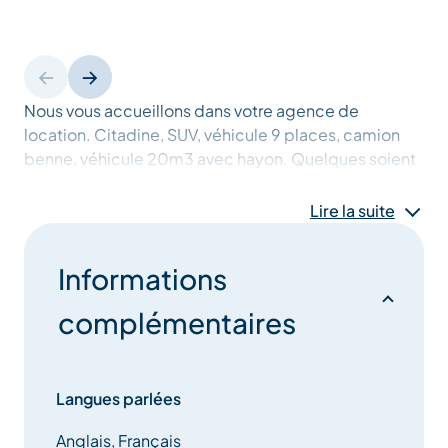
Nous vous accueillons dans votre agence de
location. Citadine, SUV, véhicule 9 places, camion
benne, véhicule 20m3 avec hayon. Quelques soient
vos besoins, nous y répondons ! Location courte et
longue durée, tout est possible ! Vous être un
Lire la suite
particulier ou un professionnel ? Alors vous êtes au
bon endroit.
Informations
Véhicules adaptés PMR
complémentaires
Langues parlées
Anglais, Français