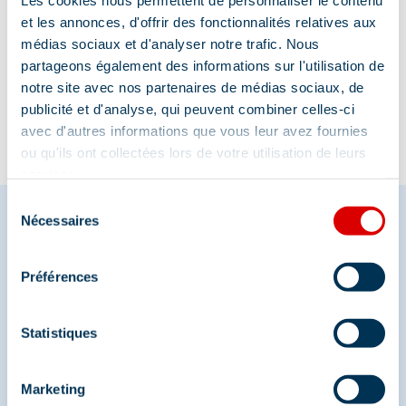
Les cookies nous permettent de personnaliser le contenu
et les annonces, d'offrir des fonctionnalités relatives aux
médias sociaux et d'analyser notre trafic. Nous
Information mise à jour le
partageons également des informations sur l'utilisation de
27/04/2026
notre site avec nos partenaires de médias sociaux, de
publicité et d'analyse, qui peuvent combiner celles-ci
avec d'autres informations que vous leur avez fournies
ou qu'ils ont collectées lors de votre utilisation de leurs
services.
Sélection
Nécessaires
du
consentement
Partagez vos moments à
Préférences
Méribel
Statistiques
Et retrouvez-nous sur les réseaux sociaux
Marketing