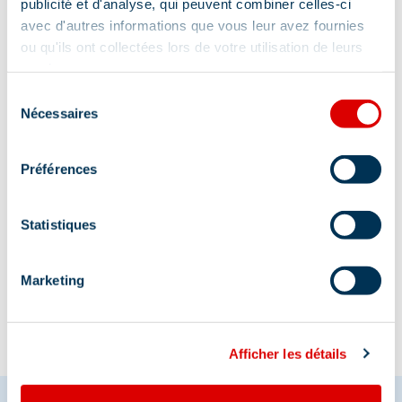
publicité et d'analyse, qui peuvent combiner celles-ci
avec d'autres informations que vous leur avez fournies
ou qu'ils ont collectées lors de votre utilisation de leurs
Adresse :
services.
Sélection
La Chaudanne, 73550 Méribel
Nécessaires
du
consentement
Préférences
Statistiques
Information mise à jour le
02/06/2026
Marketing
Afficher les détails