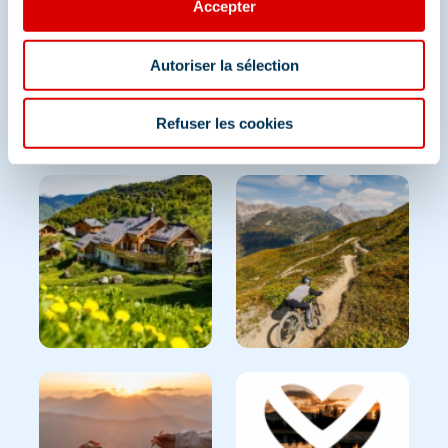
Accepter
Partagez vos moments à
Autoriser la sélection
Méribel
Refuser les cookies
Et retrouvez-nous sur les réseaux sociaux