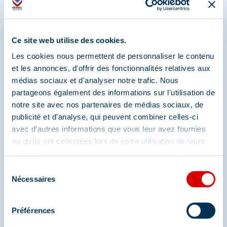
Partagez vos moments à
Ce site web utilise des cookies.
Méribel
Les cookies nous permettent de personnaliser le contenu
et les annonces, d'offrir des fonctionnalités relatives aux
Et retrouvez-nous sur les réseaux sociaux
médias sociaux et d'analyser notre trafic. Nous
partageons également des informations sur l'utilisation de
notre site avec nos partenaires de médias sociaux, de
publicité et d'analyse, qui peuvent combiner celles-ci
avec d'autres informations que vous leur avez fournies
ou qu'ils ont collectées lors de votre utilisation de leurs
services.
Sélection
Nécessaires
du
consentement
Préférences