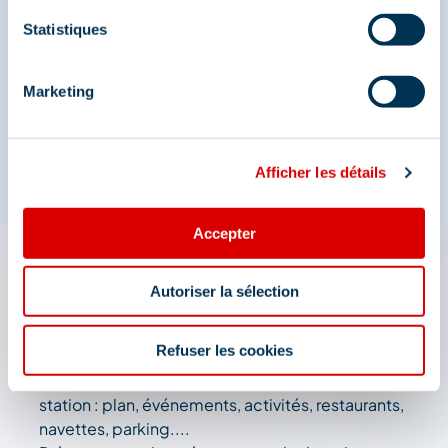
Statistiques
Marketing
Afficher les détails
Accepter
L'appli 3 Vallées : votre
Autoriser la sélection
assistant de voyage
Refuser les cookies
Accédez à toutes les fonctionnalités live de la
station : plan, événements, activités, restaurants,
navettes, parking....