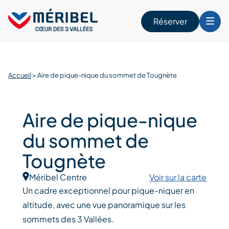
Skip
to
Réserver
content
r
Accueil
>
Aire de pique-nique du sommet de Tougnète
Aire de pique-nique
du sommet de
Tougnète
Méribel Centre
Voir sur la carte
Un cadre exceptionnel pour pique-niquer en
altitude, avec une vue panoramique sur les
sommets des 3 Vallées.