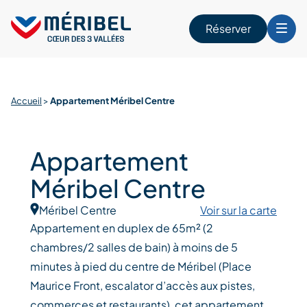
Skip
to
Réserver
content
r
Accueil
>
Appartement Méribel Centre
Appartement
Méribel Centre
Méribel Centre
Voir sur la carte
Appartement en duplex de 65m² (2
chambres/2 salles de bain) à moins de 5
minutes à pied du centre de Méribel (Place
Maurice Front, escalator d’accès aux pistes,
commerces et restaurants), cet appartement