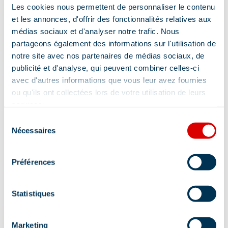
Les cookies nous permettent de personnaliser le contenu
et les annonces, d'offrir des fonctionnalités relatives aux
médias sociaux et d'analyser notre trafic. Nous
partageons également des informations sur l'utilisation de
notre site avec nos partenaires de médias sociaux, de
publicité et d'analyse, qui peuvent combiner celles-ci
avec d'autres informations que vous leur avez fournies
ou qu'ils ont collectées lors de votre utilisation de leurs
services.
Adresse :
Sélection
50 impasse du genévrier - Chalet
Nécessaires
du
TSANTELEINA, 73550 Les Allues
consentement
Complément de localisation :
Préférences
Accès aux pistes à 5min à pied.
Statistiques
Marketing