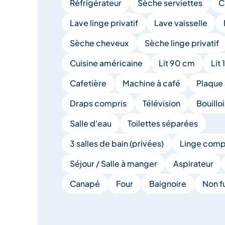
Réfrigérateur
Sèche serviettes
C
Lave linge privatif
Lave vaisselle
Sèche cheveux
Sèche linge privatif
Cuisine américaine
Lit 90 cm
Lit
Cafetière
Machine à café
Plaque 
Draps compris
Télévision
Bouillo
Salle d'eau
Toilettes séparées
3 salles de bain (privées)
Linge comp
Séjour / Salle à manger
Aspirateur
Canapé
Four
Baignoire
Non f