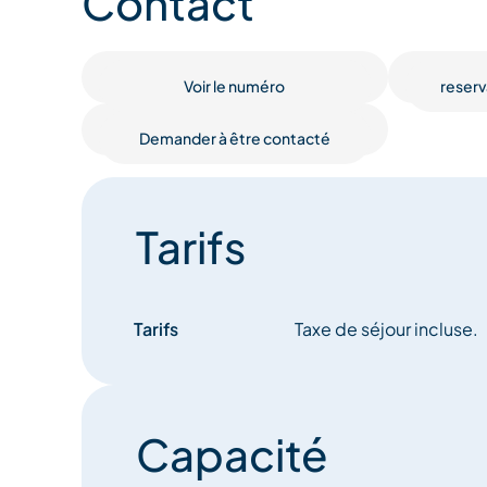
Contact
moments en famille ou entre amis autour de délic
sur les pistes.
Voir le numéro
reser
Avec ses 5 chambres réparties sur deux niveaux, 
accueillir jusqu’à 12 personnes. L’appartement es
Demander à être contacté
et 5ème étages. Au premier niveau, vous trouver
chambre avec deux lits simples, ainsi qu’une su
salle de bain attenante et terrasse, offrant une vue
l’étage, une chambre double et une chambre avec tr
Tarifs
tiroir complètent l’aménagement.
L’Appartement Myosotis est l’endroit parfait pour
Tarifs
Taxe de séjour incluse.
dans la magnifique station de Méribel.
Capacité