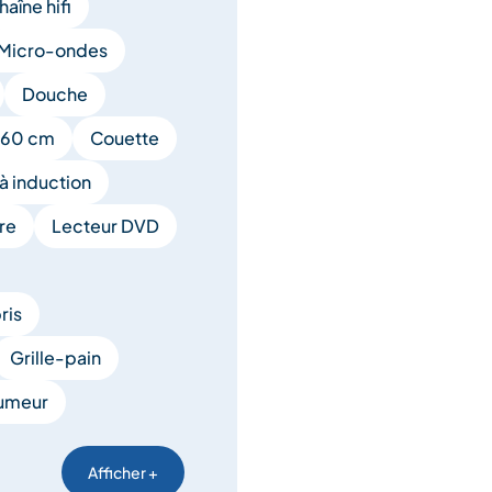
haîne hifi
Micro-ondes
Douche
 160 cm
Couette
à induction
ire
Lecteur DVD
ris
Grille-pain
umeur
Afficher +