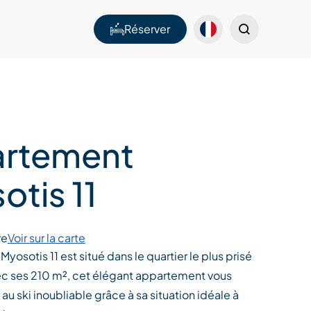
Réserver
rtement
otis 11
re
Voir sur la carte
yosotis 11 est situé dans le quartier le plus prisé
ec ses 210 m², cet élégant appartement vous
r au ski inoubliable grâce à sa situation idéale à