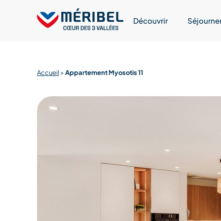
Skip
to
Découvrir
Séjourne
content
Accueil
>
Appartement Myosotis 11