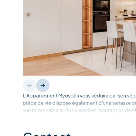
L’Appartement Myosotis vous séduira par son séjo
pièce de vie dispose également d’une terrasse ori
vue imprenable sur les superbes montagnes de M
Sa cuisine entièrement équipée est parfaite pour