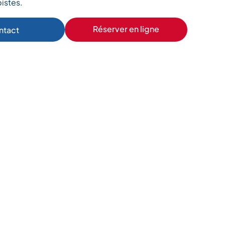
istes.
Réserver en ligne
ntact