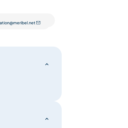
ieux repas après une journée
vation@meribel.net
l’appartement Myosotis peut
t un duplex situé aux 4ème
ez une chambre double, une
perbe chambre parentale avec
 à couper le souffle. À
ois lits simples et un lit
 des vacances en famille