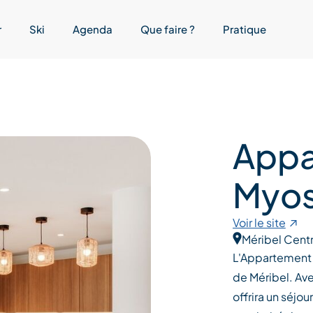
r
Ski
Agenda
Que faire ?
Pratique
Appa
Myos
Voir le site
Méribel Cent
L'Appartement M
de Méribel. Av
offrira un séjou