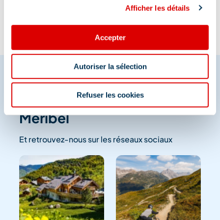
Afficher les détails
Accepter
Autoriser la sélection
Refuser les cookies
Partagez vos moments à
Méribel
Et retrouvez-nous sur les réseaux sociaux