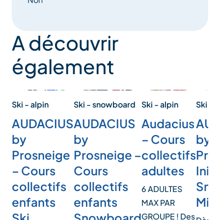
A découvrir
également
Ski - alpin
Ski - alpin
Ski - snowboard
Ski -
Audacius
AUDACIUS
AUDACIUS
AUD
– Cours
by
by
by
collectifs
Prosneige
Prosneige –
Pro
adultes
– Cours
Cours
Init
collectifs
collectifs
Sno
6 ADULTES
enfants
enfants
Mini
MAX PAR
Ski
Snowboard
GROUPE ! Des