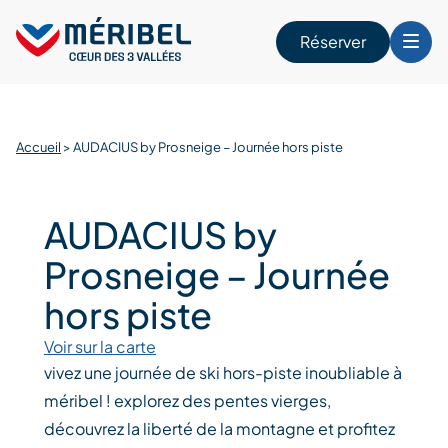
Skip
to
Réserver
content
r
Accueil
>
AUDACIUS by Prosneige – Journée hors piste
AUDACIUS by
Prosneige – Journée
hors piste
Voir sur la carte
vivez une journée de ski hors-piste inoubliable à
méribel ! explorez des pentes vierges,
découvrez la liberté de la montagne et profitez