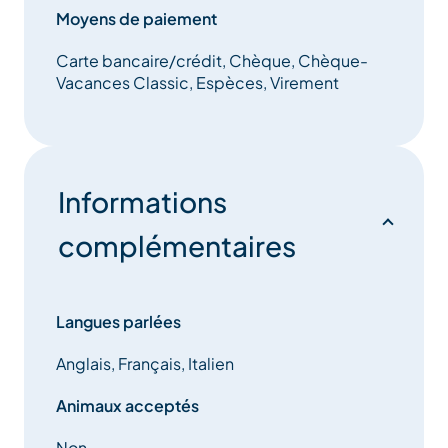
diplômés vous accompagnent en toute sécurité,
Moyens de paiement
vous guidant pour profiter pleinement de chaque
Carte bancaire/crédit, Chèque, Chèque-
instant. Le hors-piste offre des sensations uniques
Vacances Classic, Espèces, Virement
mais comporte des risques : explorez toujours avec
eux pour une aventure sûre et inoubliable !
Informations
complémentaires
Langues parlées
Anglais, Français, Italien
Animaux acceptés
Non