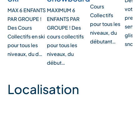
Dès 4 a
Cours
votre 
MAX 6 ENFANTS
MAXIMUM 6
Collectifs
premi
PAR GROUPE !
ENFANTS PAR
pour tous les
sensat
Des Cours
GROUPE ! Des
niveaux, du
glisse
Collectifs en ski
cours collectifs
débutant…
snowb
pour tous les
pour tous les
niveaux, du d…
niveaux, du
début…
Localisation