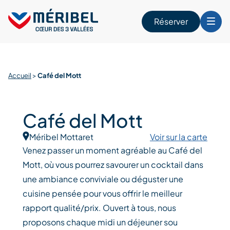
Skip
to
Réserver
content
r
Accueil
>
Café del Mott
Café del Mott
Méribel Mottaret
Voir sur la carte
Venez passer un moment agréable au Café del
Mott, où vous pourrez savourer un cocktail dans
une ambiance conviviale ou déguster une
cuisine pensée pour vous offrir le meilleur
rapport qualité/prix. Ouvert à tous, nous
proposons chaque midi un déjeuner sou