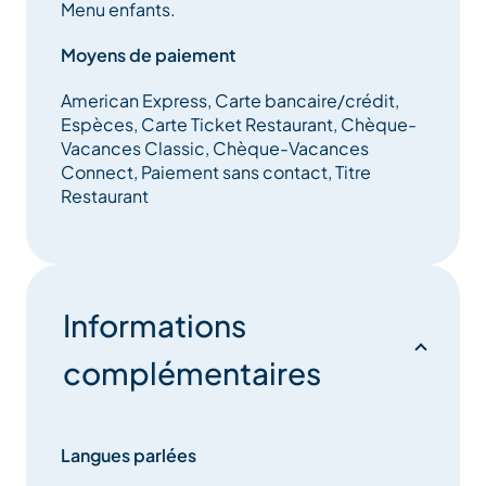
Menu enfants.
Les pensionnaires de l’hôtel Le Mottaret qui auront
opté pour une formule séjour en pension complète
Moyens de paiement
auront la chance de bénéficier dans de très larges
American Express, Carte bancaire/crédit,
mesures de ce lieu très prisé. Ils pourront en effet
Espèces, Carte Ticket Restaurant, Chèque-
profiter des nourritures et boissons à volonté tout au
Vacances Classic, Chèque-Vacances
long de la journée.
Connect, Paiement sans contact, Titre
Restaurant
Informations
complémentaires
Langues parlées