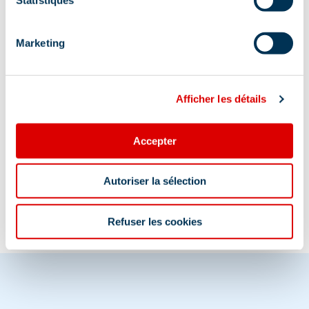
Au pied des pistes :
Marketing
Oui
Afficher les détails
Accepter
Information mise à jour le
29/01/2026
Autoriser la sélection
Refuser les cookies