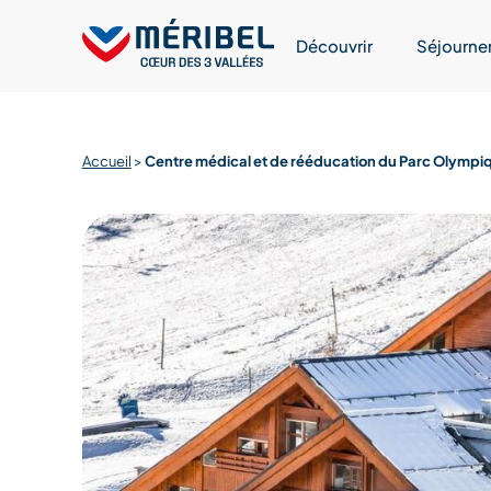
Skip
to
Découvrir
Séjourne
content
Accueil
>
Centre médical et de rééducation du Parc Olympi