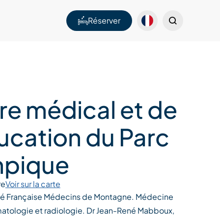
Réserver
re médical et de
ucation du Parc
pique
re
Voir sur la carte
é Française Médecins de Montagne. Médecine
matologie et radiologie. Dr Jean-René Mabboux,