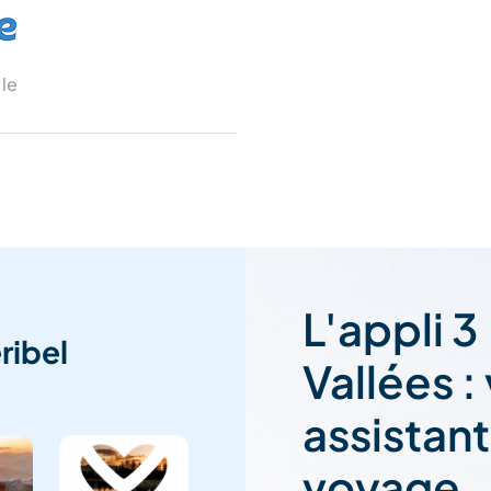
 le
L'appli 3
ribel
Vallées :
assistan
voyage