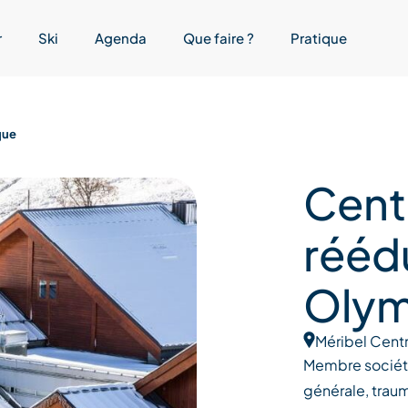
r
Ski
Agenda
Que faire ?
Pratique
que
Cent
rééd
Olym
Méribel Cent
Membre sociét
générale, trau