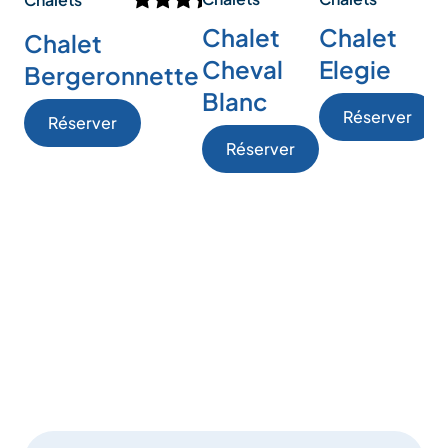
S
Chalet
Chalet
Chalet
Cheval
Elegie
Bergeronnette
–
Blanc
Réserver
Réserver
s
Réserver
S
e
e
i
p
p
d