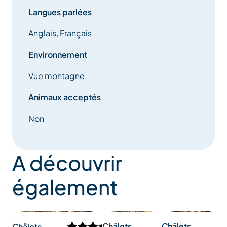
Langues parlées
Anglais, Français
Environnement
Vue montagne
Animaux acceptés
Non
A découvrir
également
S
Châlets
Châlets
Châlets