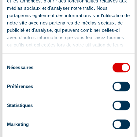
et les annonces, d'offrir des fonctionnalités relatives aux
Cheminée / Poêle
Douche
Four
médias sociaux et d'analyser notre trafic. Nous
Lave vaisselle
Réfrigérateur
partageons également des informations sur l'utilisation de
notre site avec nos partenaires de médias sociaux, de
Sèche cheveux
Sèche serviettes
publicité et d'analyse, qui peuvent combiner celles-ci
avec d'autres informations que vous leur avez fournies
Télévision
Toilettes séparées
ou qu'ils ont collectées lors de votre utilisation de leurs
Lecteur DVD
Micro-ondes
services.
Sélection
Lit 90 cm
Lit 160 cm
Nécessaires
du
4 salles de bain (privées) et plus
consentement
Préférences
Afficher +
Statistiques
Services
Marketing