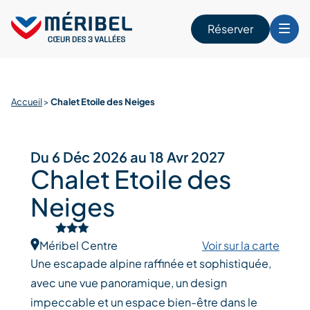
Skip
to
Réserver
content
r
Accueil
>
Chalet Etoile des Neiges
Du 6 Déc 2026 au 18 Avr 2027
Chalet Etoile des
Neiges
Méribel Centre
Voir sur la carte
Une escapade alpine raffinée et sophistiquée,
avec une vue panoramique, un design
impeccable et un espace bien-être dans le