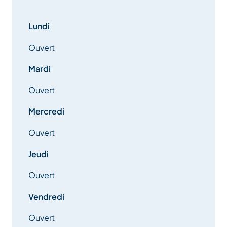
enfants et la famille, ainsi qu'une suite principale
avec terrasse privée. Un pied-à-terre paisible et
Lundi
bien équipé à Méribel.
Ouvert
Mardi
Ouvert
Mercredi
Ouvert
Jeudi
Ouvert
Vendredi
Ouvert