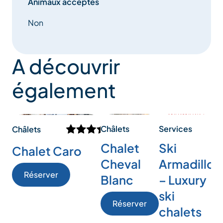
Animaux acceptés
Non
A découvrir
également
Services
Châlets
Ch
Châlets
Ski
Chalet
C
Chalet Caro
Armadillo
Cheval
H
Réserver
– Luxury
Blanc
ski
Réserver
chalets