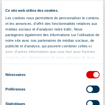
Accès Internet privatif Wifi
Ce site web utilise des cookies.
Séjour / Salle à manger
Les cookies nous permettent de personnaliser le contenu
4 salles de bain (privées) et plus
et les annonces, d'offrir des fonctionnalités relatives aux
médias sociaux et d'analyser notre trafic. Nous
Canapé
Matériel Bébé
partageons également des informations sur l'utilisation de
notre site avec nos partenaires de médias sociaux, de
publicité et d'analyse, qui peuvent combiner celles-ci
Afficher +
avec d'autres informations que vous leur avez fournies
ou qu'ils ont collectées lors de votre utilisation de leurs
services.
Services
Sélection
Nécessaires
du
consentement
Réservation
Préférences
Dépose sur site pour les groupes
Statistiques