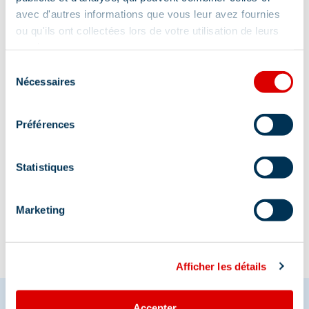
avec d'autres informations que vous leur avez fournies
ou qu'ils ont collectées lors de votre utilisation de leurs
Adresse :
services.
Sélection
impasse de la Petite Pia, 73550 Méribel
Nécessaires
du
consentement
Préférences
Statistiques
Information mise à jour le
28/01/2026
Marketing
Afficher les détails
Accepter