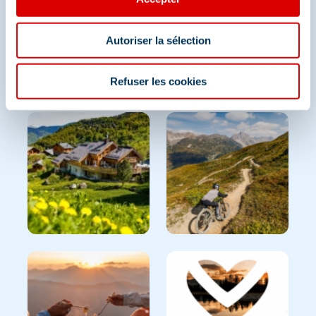
Partagez vos moments à
Autoriser la sélection
Méribel
Refuser les cookies
Et retrouvez-nous sur les réseaux sociaux