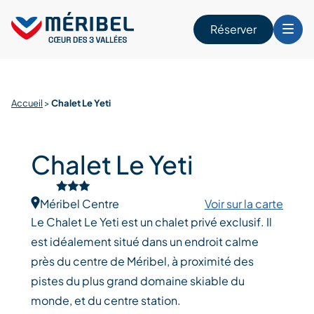
Skip
to
Réserver
content
r
Accueil
>
Chalet Le Yeti
Chalet Le Yeti
Méribel Centre
Voir sur la carte
Le Chalet Le Yeti est un chalet privé exclusif. Il
est idéalement situé dans un endroit calme
près du centre de Méribel, à proximité des
pistes du plus grand domaine skiable du
monde, et du centre station.