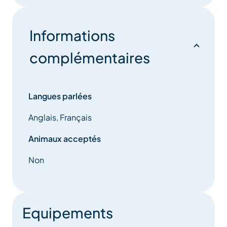
Il n’est pas étonnant que les clients reviennent
profiter du luxe de cette retraite spéciale depuis
Informations
1989, qu’elle ait été la résidence de choix des VIP
pendant les Jeux olympiques et que nous ayons
complémentaires
remporté le prestigieux « Label Meribel », la
récompense convoitée pour les chalets qui
répondent à des normes exceptionnellement
Langues parlées
élevées.
Anglais, Français
Animaux acceptés
Non
Equipements