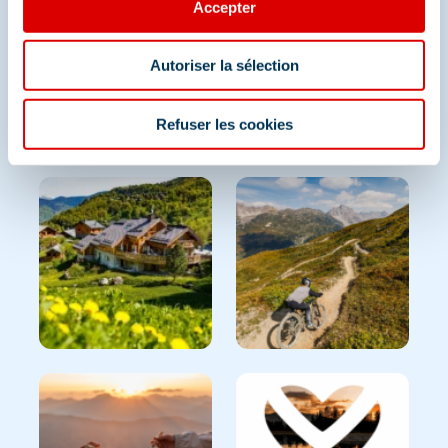
Accepter
Partagez vos moments à
Autoriser la sélection
Méribel
Refuser les cookies
Et retrouvez-nous sur les réseaux sociaux