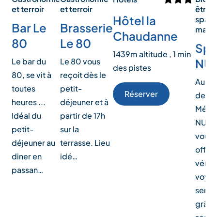
être -
et terroir
et terroir
Hôtel la
spa /
Bar Le
Brasserie
mass
Chaudanne
80
Le 80
Sp
1439m altitude , 1 min
NU
Le bar du
Le 80 vous
des pistes
80, se vit à
reçoit dès le
Au c
toutes
petit-
Réserver
de
heures ...
déjeuner et à
Mérib
Idéal du
partir de 17h
NUXE
petit-
sur la
vous
déjeuner au
terrasse. Lieu
offre 
diner en
idé…
vérit
passan…
voya
senso
grâce