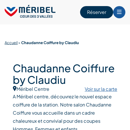
Skip
to
Réserver
content
r
Accueil
>
Chaudanne Coiffure by Claudiu
Chaudanne Coiffure
by Claudiu
Méribel Centre
Voir sur la carte
A Méribel centre, découvrez le nouvel espace
coiffure de la station. Notre salon Chaudanne
Coiffure vous accueille dans un cadre
chaleureux et convivial pour des coupes
Hommes, Femmes et enfants.