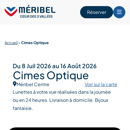
Skip
to
Réserver
content
r
Accueil
>
Cimes Optique
Du 8 Juil 2026 au 16 Août 2026
Cimes Optique
Méribel Centre
Voir sur la carte
Lunettes à votre vue réalisées dans la journée
ou en 24 heures. Livraison à domicile. Bijoux
fantaisie.